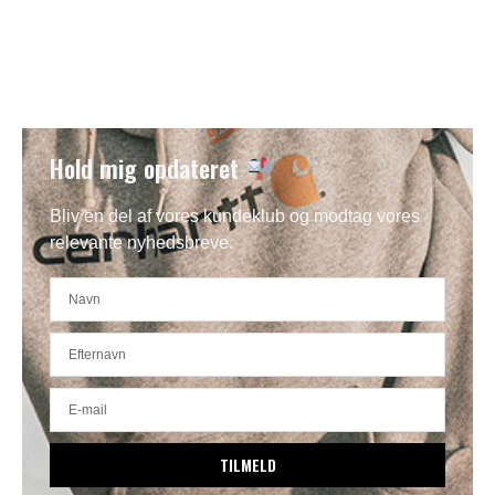
Hold mig opdateret
Bliv en del af vores kundeklub og modtag vores
relevante nyhedsbreve.
TILMELD