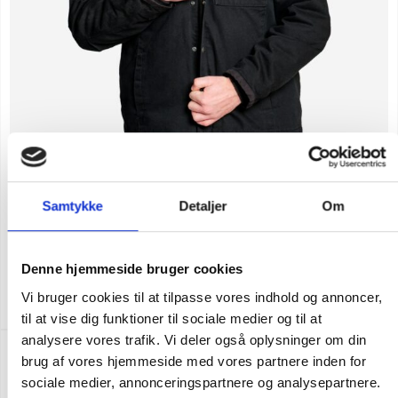
Samtykke
Detaljer
Om
Flere varianter
CARHARTT BARTLETT JAKKE
Denne hjemmeside bruger cookies
DKK 1.748,75
m. moms
Vi bruger cookies til at tilpasse vores indhold og annoncer,
DKK 1.399,00
u. moms
til at vise dig funktioner til sociale medier og til at
analysere vores trafik. Vi deler også oplysninger om din
NY FARVE
POPULÆR
brug af vores hjemmeside med vores partnere inden for
sociale medier, annonceringspartnere og analysepartnere.