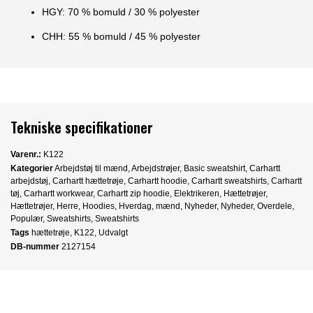
HGY: 70 % bomuld / 30 % polyester
CHH: 55 % bomuld / 45 % polyester
Tekniske specifikationer
Varenr.:
K122
Kategorier
Arbejdstøj til mænd
,
Arbejdstrøjer
,
Basic sweatshirt
,
Carhartt
arbejdstøj
,
Carhartt hættetrøje
,
Carhartt hoodie
,
Carhartt sweatshirts
,
Carhartt
tøj
,
Carhartt workwear
,
Carhartt zip hoodie
,
Elektrikeren
,
Hættetrøjer
,
Hættetrøjer
,
Herre
,
Hoodies
,
Hverdag
,
mænd
,
Nyheder
,
Nyheder
,
Overdele
,
Populær
,
Sweatshirts
,
Sweatshirts
Tags
hættetrøje
,
K122
,
Udvalgt
DB-nummer
2127154