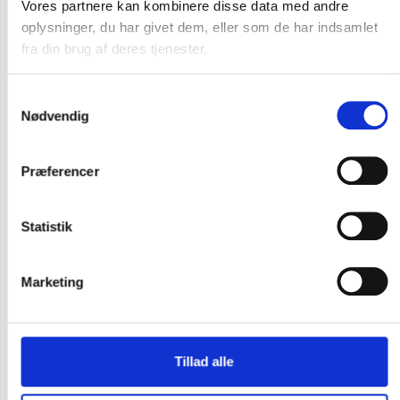
Vores partnere kan kombinere disse data med andre
oplysninger, du har givet dem, eller som de har indsamlet
fra din brug af deres tjenester.
Samtykkevalg
Nødvendig
Præferencer
Statistik
Marketing
Flere varianter
Carhartt sleeve logo sweatshirt med hætte
Tillad alle
DKK 723,75
m. moms
DKK 579,00
u. moms