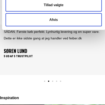
Tillad valgte
Afvis
Det er en fornøjelse at handle med fieber. En nem overskuelig og
brugervenlig website. Hvor produkterne lever op til produkt
beskrivelsen. Samt nemt overskuelige priser og hurtig
levering......What's not to like.
PER HOLLÆNDER
5 UD AF 5 TRUSTPILOT
Inspiration