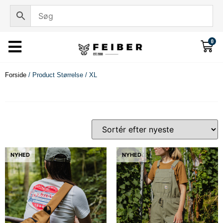
0
Forside
/ Product Størrelse / XL
NYHED
NYHED