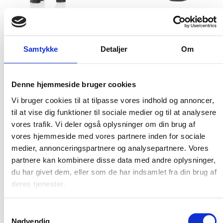
Flere varianter
Flere varianter
CARHARTT MONTEREY PANT
CARHARTT MIDWEIGHT CREW
REGNBUKSER
SOCK 2 PACK
Samtykke
Detaljer
Om
Carhartt
Carhartt
DKK 998,75
DKK 248,75
m. moms
m. moms
DKK 799,00
DKK 199,00
u. moms
u. moms
Denne hjemmeside bruger cookies
Vi bruger cookies til at tilpasse vores indhold og annoncer,
Vælg muligheder
Vælg muligheder
til at vise dig funktioner til sociale medier og til at analysere
vores trafik. Vi deler også oplysninger om din brug af
NYHED
NYHED
vores hjemmeside med vores partnere inden for sociale
medier, annonceringspartnere og analysepartnere. Vores
partnere kan kombinere disse data med andre oplysninger,
du har givet dem, eller som de har indsamlet fra din brug af
deres tjenester.
Samtykkevalg
Nødvendig