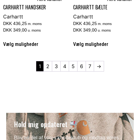
CARHARTT HANDSKER
CARHARTT BÆLTE
Carhartt
Carhartt
DKK 436,25
DKK 436,25
m. moms
m. moms
DKK 349,00
DKK 349,00
u. moms
u. moms
Vælg muligheder
Vælg muligheder
1
2
3
4
5
6
7
→
Hold mig opdateret
Bliv en del af vores kundeklub og modtag vores