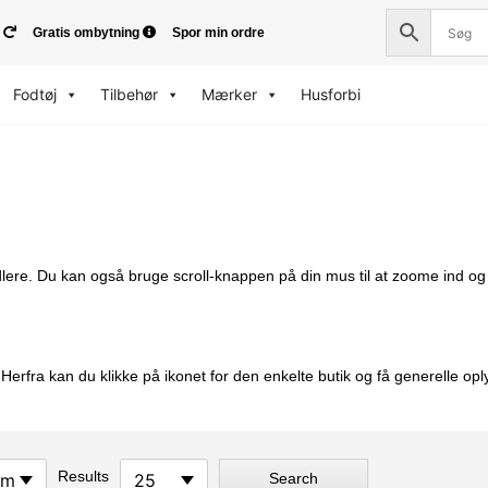
Gratis ombytning
Spor min ordre
Fodtøj
Tilbehør
Mærker
Husforbi
ndlere. Du kan også bruge scroll-knappen på din mus til at zoome ind og u
rfra kan du klikke på ikonet for den enkelte butik og få generelle opl
Results
km
25