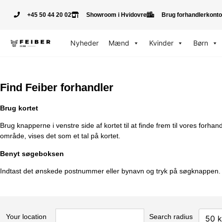
+45 50 44 20 02
Showroom i Hvidovre
Brug forhandlerkonto
Nyheder
Mænd
Kvinder
Børn
Find Feiber forhandler
Brug kortet
Brug knapperne i venstre side af kortet til at finde frem til vores forha
område, vises det som et tal på kortet.
Benyt søgeboksen
Indtast det ønskede postnummer eller bynavn og tryk på søgknappen. He
Your location
Search radius
50 