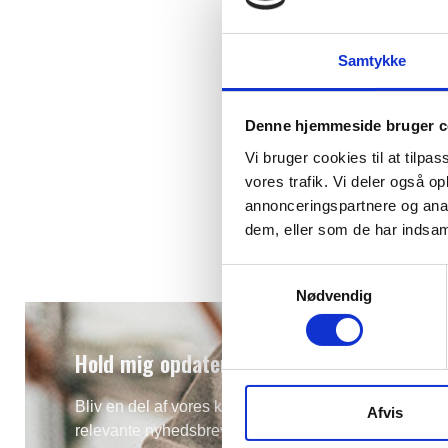
Samtykke
Denne hjemmeside bruger c
Vi bruger cookies til at tilpas
vores trafik. Vi deler også 
annonceringspartnere og anal
dem, eller som de har indsaml
Samtykkevalg
Nødvendig
Hold mig opdateret
Bliv en del af vores kundeklub og modtag vores
Afvis
relevante nyhedsbreve.