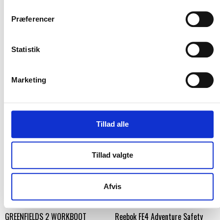
GREENFIELDS 2 CHELSEA BOOT
GREENFIELDS 2 WORKBOOT
Præferencer
Carhartt
DKK 1.623,75
m. moms
DKK 1.299,00
DKK 1.498,75
u. moms
m. moms
DKK 1.199,00
u. moms
Statistik
Vælg muligheder
Vælg muligheder
Marketing
Tillad alle
Tillad valgte
Afvis
Flere varianter
Flere varianter
GREENFIELDS 2 WORKBOOT
Reebok FE4 Adventure Safety