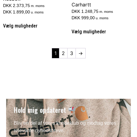
Carhartt
DKK 2.373,75
m. moms
DKK 1.248,75
DKK 1.899,00
m. moms
u. moms
DKK 999,00
u. moms
Vælg muligheder
Vælg muligheder
1
2
3
→
Hold mig opdateret
Bliv en del af vores kundeklub og modtag vores
relevante nyhedsbreve.