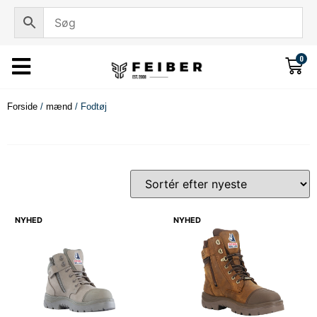
0
Forside
/
mænd
/ Fodtøj
NYHED
NYHED