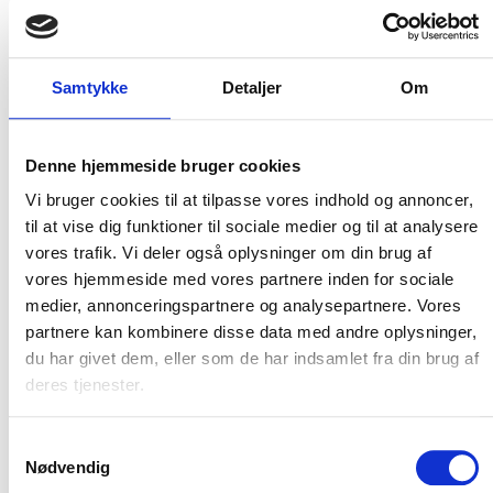
Flere varianter
Flere varianter
NEW BALANCE LOGIC BOA
NEW BALANCE 515 SR
New Balance
New Balance
Samtykke
Detaljer
Om
DKK 2.250,00
DKK 1.200,00
m. moms
m. moms
DKK 1.800,00
DKK 960,00
u. moms
u. moms
Denne hjemmeside bruger cookies
Vælg muligheder
Vælg muligheder
Vi bruger cookies til at tilpasse vores indhold og annoncer,
til at vise dig funktioner til sociale medier og til at analysere
vores trafik. Vi deler også oplysninger om din brug af
vores hjemmeside med vores partnere inden for sociale
medier, annonceringspartnere og analysepartnere. Vores
partnere kan kombinere disse data med andre oplysninger,
du har givet dem, eller som de har indsamlet fra din brug af
deres tjenester.
Samtykkevalg
Nødvendig
Flere varianter
Flere varianter