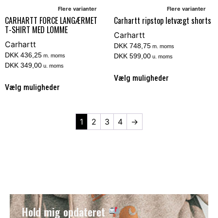
Flere varianter
Flere varianter
CARHARTT FORCE LANGÆRMET
Carhartt ripstop letvægt shorts
T-SHIRT MED LOMME
Carhartt
Carhartt
DKK 748,75
m. moms
DKK 436,25
DKK 599,00
m. moms
u. moms
DKK 349,00
u. moms
Vælg muligheder
Vælg muligheder
1
2
3
4
→
Hold mig opdateret