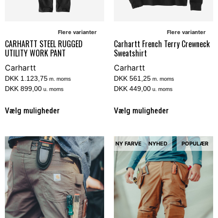
Flere varianter
Flere varianter
CARHARTT STEEL RUGGED
Carhartt French Terry Crewneck
UTILITY WORK PANT
Sweatshirt
Carhartt
Carhartt
DKK 1.123,75
DKK 561,25
m. moms
m. moms
DKK 899,00
DKK 449,00
u. moms
u. moms
Vælg muligheder
Vælg muligheder
NY FARVE
NYHED
POPULÆR