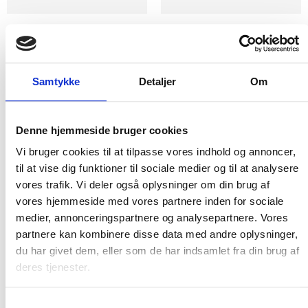
Flere varianter
Flere varianter
Reebok athletic astroride sko
Reebok athletic astroride
sikkerhedssko
Reebok
Reebok
Samtykke
Detaljer
Om
DKK 1.498,75
m. moms
DKK 1.748,75
DKK 1.199,00
m. moms
u. moms
DKK 1.399,00
u. moms
Vælg muligheder
Denne hjemmeside bruger cookies
Vælg muligheder
Vi bruger cookies til at tilpasse vores indhold og annoncer,
til at vise dig funktioner til sociale medier og til at analysere
vores trafik. Vi deler også oplysninger om din brug af
vores hjemmeside med vores partnere inden for sociale
medier, annonceringspartnere og analysepartnere. Vores
partnere kan kombinere disse data med andre oplysninger,
du har givet dem, eller som de har indsamlet fra din brug af
deres tjenester.
Samtykkevalg