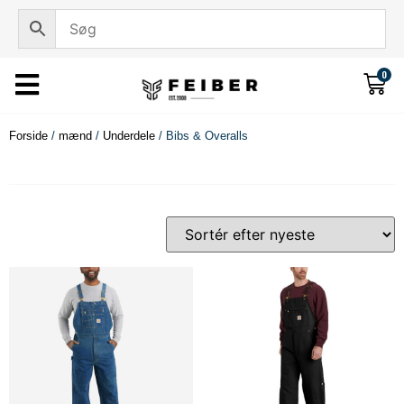
0
Forside
/
mænd
/
Underdele
/ Bibs & Overalls