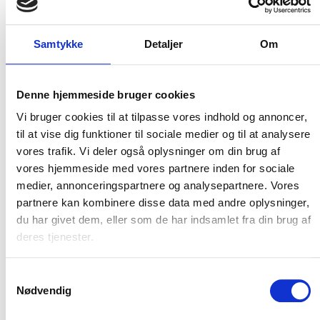
Samtykke
Detaljer
Om
Flere varianter
CARHARTT BIB OVERALLS
Carhartt
Denne hjemmeside bruger cookies
DKK 1.498,75
m. moms
DKK 1.199,00
Vi bruger cookies til at tilpasse vores indhold og annoncer,
u. moms
til at vise dig funktioner til sociale medier og til at analysere
Vælg muligheder
vores trafik. Vi deler også oplysninger om din brug af
vores hjemmeside med vores partnere inden for sociale
medier, annonceringspartnere og analysepartnere. Vores
partnere kan kombinere disse data med andre oplysninger,
du har givet dem, eller som de har indsamlet fra din brug af
deres tjenester.
Hold mig opdateret
Samtykkevalg
Nødvendig
Bliv en del af vores kundeklub og modtag vores