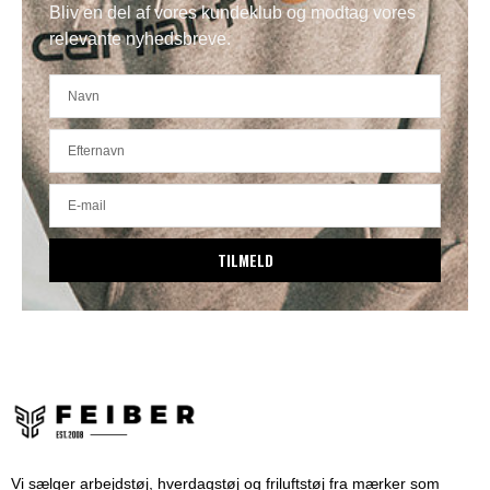
Bliv en del af vores kundeklub og modtag vores
relevante nyhedsbreve.
TILMELD
Vi sælger arbejdstøj, hverdagstøj og friluftstøj fra mærker som