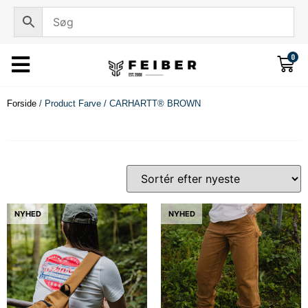
0
Forside
/ Product Farve / CARHARTT® BROWN
NYHED
NYHED