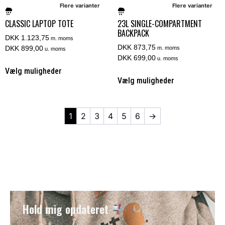
Flere varianter
Flere varianter
CLASSIC LAPTOP TOTE
23L SINGLE-COMPARTMENT
BACKPACK
DKK 1.123,75
m. moms
DKK 873,75
DKK 899,00
m. moms
u. moms
DKK 699,00
u. moms
Vælg muligheder
Vælg muligheder
1
2
3
4
5
6
→
Hold mig opdateret