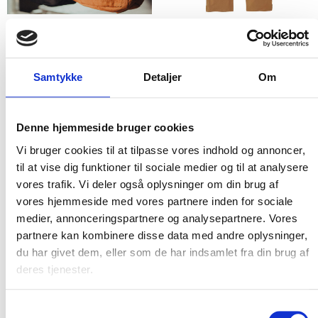
Flere varianter
Flere varianter
CARHARTT SLIM TAPERED MID
CARHARTT SLING BAG
TIER PANT
Carhartt
Samtykke
Detaljer
Om
Carhartt
DKK 623,75
m. moms
DKK 1.248,75
m. moms
DKK 499,00
u. moms
DKK 999,00
u. moms
Denne hjemmeside bruger cookies
Vælg muligheder
Vælg muligheder
Vi bruger cookies til at tilpasse vores indhold og annoncer,
til at vise dig funktioner til sociale medier og til at analysere
vores trafik. Vi deler også oplysninger om din brug af
NYHED
NYHED
vores hjemmeside med vores partnere inden for sociale
medier, annonceringspartnere og analysepartnere. Vores
partnere kan kombinere disse data med andre oplysninger,
du har givet dem, eller som de har indsamlet fra din brug af
deres tjenester.
Samtykkevalg