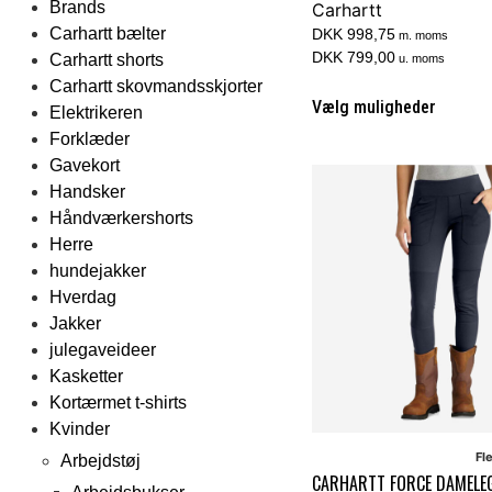
Brands
Carhartt
Carhartt bælter
DKK 998,75
m. moms
DKK 799,00
Carhartt shorts
u. moms
Carhartt skovmandsskjorter
Vælg muligheder
Elektrikeren
Forklæder
Gavekort
Handsker
Håndværkershorts
Herre
hundejakker
Hverdag
Jakker
julegaveideer
Kasketter
Kortærmet t-shirts
Kvinder
Fl
Arbejdstøj
CARHARTT FORCE DAMELE