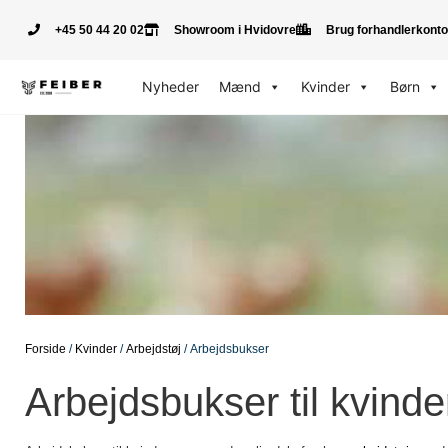
+45 50 44 20 02
Showroom i Hvidovre
Brug forhandlerkonto
Nyheder
Mænd
Kvinder
Børn
Forside
/
Kvinder
/
Arbejdstøj
/ Arbejdsbukser
Arbejdsbukser til kvinde