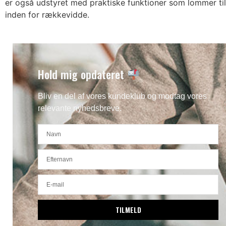
er også udstyret med praktiske funktioner som lommer til
inden for rækkevidde.
Hold mig opdateret
Bliv en del af vores kundeklub og modtag vores
relevante nyhedsbreve.
TILMELD