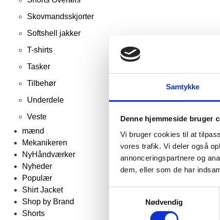
Skovmandsskjorter
Softshell jakker
T-shirts
Tasker
Tilbehør
Samtykke
Underdele
Veste
Denne hjemmeside bruger c
mænd
Vi bruger cookies til at tilpas
Mekanikeren
vores trafik. Vi deler også 
NyHåndværker
annonceringspartnere og anal
Nyheder
dem, eller som de har indsaml
Populær
Shirt Jacket
Samtykkevalg
Shop by Brand
Nødvendig
Shorts