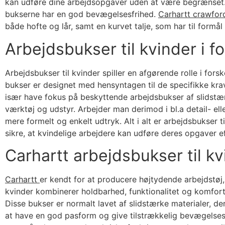
kan udføre dine arbejdsopgaver uden at være begrænset. 
bukserne har en god bevægelsesfrihed.
Carhartt crawfor
både hofte og lår, samt en kurvet talje, som har til formå
Arbejdsbukser til kvinder i f
Arbejdsbukser til kvinder spiller en afgørende rolle i for
bukser er designet med hensyntagen til de specifikke kra
især have fokus på beskyttende arbejdsbukser af slidstær
værktøj og udstyr. Arbejder man derimod i bl.a detail- el
mere formelt og enkelt udtryk. Alt i alt er arbejdsbukser ti
sikre, at kvindelige arbejdere kan udføre deres opgaver e
Carhartt arbejdsbukser til kv
Carhartt
er kendt for at producere højtydende arbejdstøj,
kvinder kombinerer holdbarhed, funktionalitet og komfort
Disse bukser er normalt lavet af slidstærke materialer, d
at have en god pasform og give tilstrækkelig bevægelsesf