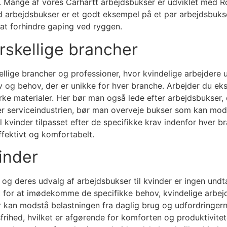
Mange af vores Carhartt arbejdsbukser er udviklet med Ro
d arbejdsbukser
er et godt eksempel på et par arbejdsbukse
l at forhindre gaping ved ryggen.
orskellige brancher
skellige brancher og professioner, hvor kvindelige arbejdere 
v og behov, der er unikke for hver branche. Arbejder du ek
ke materialer. Her bør man også lede efter arbejdsbukser, 
ler serviceindustrien, bør man overveje bukser som kan mods
l kvinder tilpasset efter de specifikke krav indenfor hver bra
ffektivt og komfortabelt.
inder
 og deres udvalg af arbejdsbukser til kvinder er ingen und
 for at imødekomme de specifikke behov, kvindelige arbejde
er kan modstå belastningen fra daglig brug og udfordringern
rihed, hvilket er afgørende for komforten og produktivite