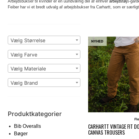
Arbejdsbukser til kvinder er en uundværlig del af enhver
arbejdstøj
s-gard
Feiber har vi et bredt udvalg af arbejdsbukser fra Carhartt, som er særli
Vælg Størrelse
NYHED
Vælg Farve
Vælg Materiale
Vælg Brand
Produktkategorier
Fl
CARHARTT VINTAGE FIT D
Bib Overalls
CANVAS TROUSERS
Bøger