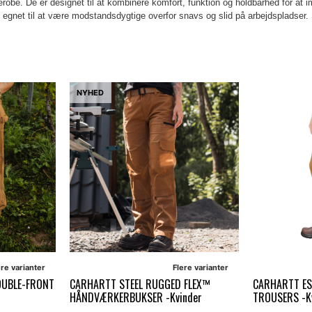
erobe. De er designet til at kombinere komfort, funktion og holdbarhed for a
gt egnet til at være modstandsdygtige overfor snavs og slid på arbejdspladser
NYHED
ere varianter
Flere varianter
OUBLE-FRONT
CARHARTT STEEL RUGGED FLEX™
CARHARTT ES
HÅNDVÆRKERBUKSER -Kvinder
TROUSERS -K