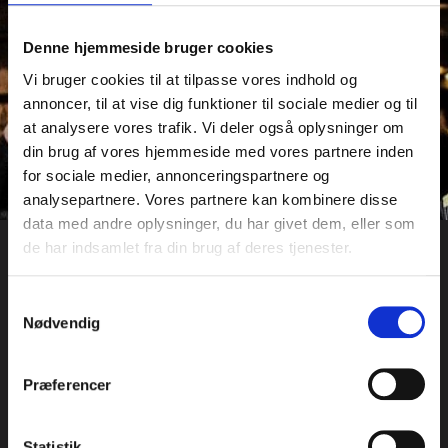
Denne hjemmeside bruger cookies
Vi bruger cookies til at tilpasse vores indhold og
annoncer, til at vise dig funktioner til sociale medier og til
at analysere vores trafik. Vi deler også oplysninger om
din brug af vores hjemmeside med vores partnere inden
for sociale medier, annonceringspartnere og
analysepartnere. Vores partnere kan kombinere disse
data med andre oplysninger, du har givet dem, eller som
HVORDAN BIDRAGER DU TIL
de har indsamlet fra din brug af deres tjenester.
DIN LOKALE HUSFORBI
Samtykkevalg
SÆLGER?
Nødvendig
Hver gang du køber en Hus Forbi t-shirt, støtter du med 20 kr.
direkte til et sæt sommer- eller vintertøj til en sælger på gaden.
Præferencer
Vi mener, det er vigtigt at alle Hus Forbi-sælgere er ordentlig
klædt på til de forhold, som de dagligt møder på gaden.
Statistik