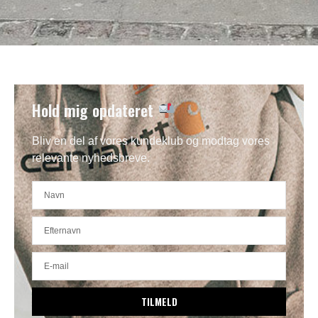
Hold mig opdateret
Bliv en del af vores kundeklub og modtag vores
relevante nyhedsbreve.
TILMELD