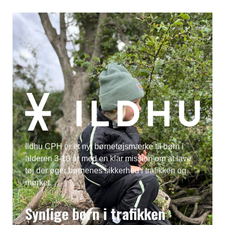
Ildhu CPH er et nyt børnetøjsmærke til børn i
alderen 3-10 år med en klar mission om at lave
tøj der øger børnenes sikkerhed i trafikken og
mørket.
Synlige børn i trafikken