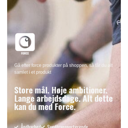
Gå efter force produkter på shoppen, så får du alt
samlet i et produkt
Store mål. Høje ambitioner.
Lange arbejdsdage. Alt dette
kan du med Force.
Åndbarhed
Svedtransporterende