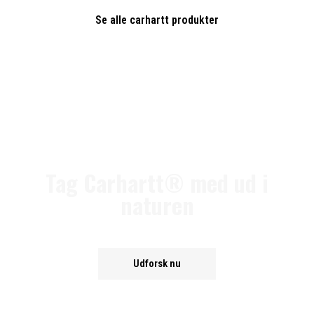
Se alle carhartt produkter
Tag Carhartt® med ud i
naturen
Udforsk nu