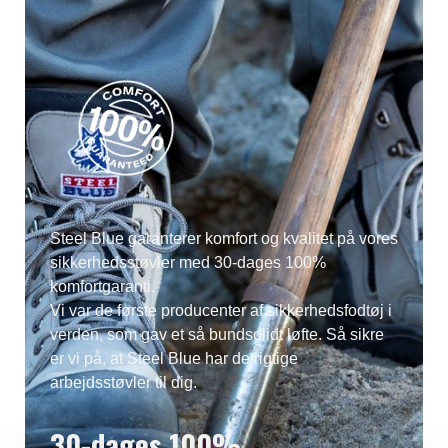
Steel Blue garanterer komfort og kvalitet på vores
sikkerhedsstøvler med 30-dages 100%
komfortgaranti.
Vi var de første producenter af sikkerhedsfodtøj i
verden, som gav et så bundsolidt løfte. Så sikre
er vi på, at Steel Blue har de rigtige
arbejdsstøvler til dig.
30-dages 100%