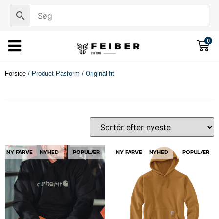
0
Forside
/ Product Pasform / Original fit
NY FARVE
NYHED
POPULÆR
NY FARVE
NYHED
POPULÆR