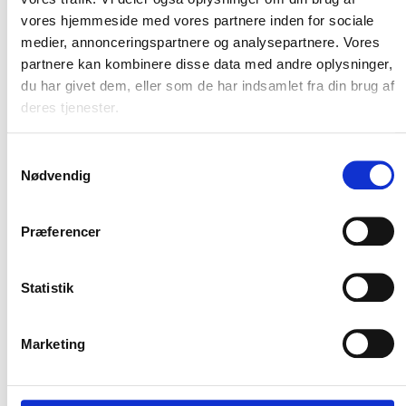
vores hjemmeside med vores partnere inden for sociale
medier, annonceringspartnere og analysepartnere. Vores
Flere varianter
partnere kan kombinere disse data med andre oplysninger,
Carhartt sleeve logo sweatshirt
du har givet dem, eller som de har indsamlet fra din brug af
med hætte
deres tjenester.
Carhartt
DKK 723,75
m. moms
Samtykkevalg
DKK 579,00
u. moms
Nødvendig
Vælg muligheder
Præferencer
Statistik
Marketing
Hold mig opdateret
Bliv en del af vores kundeklub og modtag vores