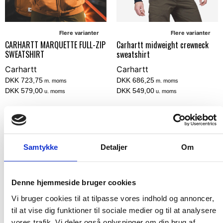
Flere varianter
Flere varianter
CARHARTT MARQUETTE FULL-ZIP
Carhartt midweight crewneck
SWEATSHIRT
sweatshirt
Carhartt
Carhartt
DKK 723,75
DKK 686,25
m. moms
m. moms
DKK 579,00
DKK 549,00
u. moms
u. moms
Vælg muligheder
Vælg muligheder
Samtykke
Detaljer
Om
NY FARVE
POPULÆR
Denne hjemmeside bruger cookies
Vi bruger cookies til at tilpasse vores indhold og annoncer,
til at vise dig funktioner til sociale medier og til at analysere
vores trafik. Vi deler også oplysninger om din brug af