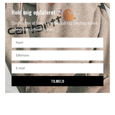
Hold mig opdateret
Bliv en del af vores kundeklub og modtag vores
relevante nyhedsbreve.
TILMELD