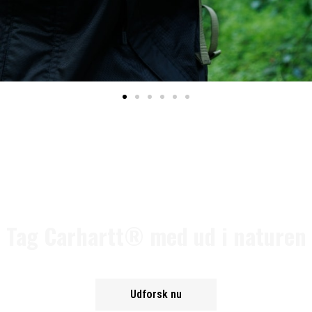
Tag Carhartt® med ud i naturen
Udforsk nu