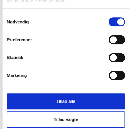
fra din brug af deres tjenester.
Samtykkevalg
Nødvendig
Præferencer
Statistik
Marketing
Flere varianter
CARHARTT WIND FIGHTER HÆTTETRØJE
DKK 998,75
m. moms
DKK 799,00
u. moms
Tillad alle
Tillad valgte