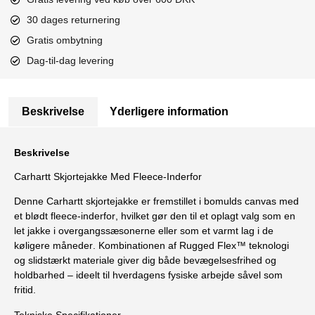
30 dages returnering
Gratis ombytning
Dag-til-dag levering
Beskrivelse
Yderligere information
Beskrivelse
Carhartt Skjortejakke Med Fleece-Inderfor
Denne
Carhartt skjortejakke
er fremstillet i
bomulds canvas med
et blødt fleece-inderfor
, hvilket gør den til et oplagt valg som en
let jakke i overgangssæsonerne
eller som et
varmt lag i de
køligere måneder
. Kombinationen af
Rugged Flex™ teknologi
og slidstærkt materiale giver dig både bevægelsesfrihed og
holdbarhed – ideelt til hverdagens fysiske arbejde såvel som
fritid.
Tekniske Specifikationer