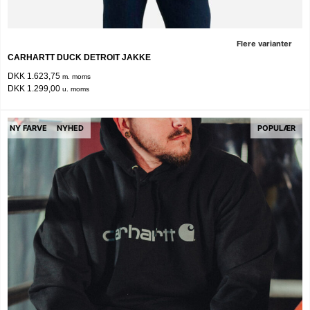
Flere varianter
CARHARTT DUCK DETROIT JAKKE
DKK 1.623,75
m. moms
DKK 1.299,00
u. moms
NY FARVE
NYHED
POPULÆR