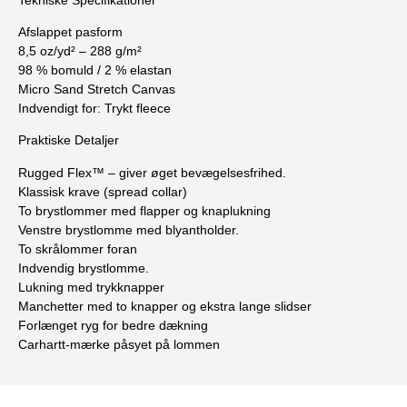
Afslappet pasform
8,5 oz/yd² – 288 g/m²
98 % bomuld / 2 % elastan
Micro Sand Stretch Canvas
Indvendigt for: Trykt fleece
Praktiske Detaljer
Rugged Flex™ – giver øget bevægelsesfrihed.
Klassisk krave (spread collar)
To brystlommer med flapper og knaplukning
Venstre brystlomme med blyantholder.
To skrålommer foran
Indvendig brystlomme.
Lukning med trykknapper
Manchetter med to knapper og ekstra lange slidser
Forlænget ryg for bedre dækning
Carhartt-mærke påsyet på lommen