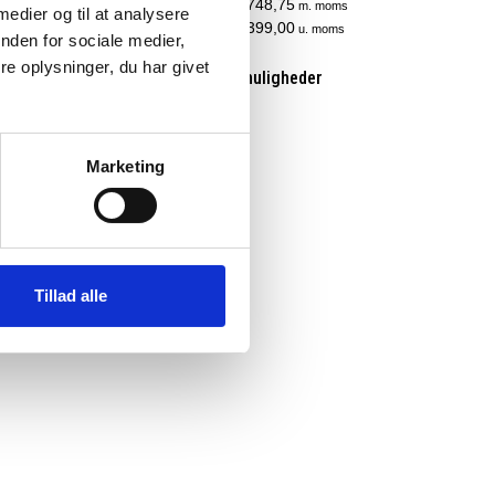
5
DKK 1.748,75
m. moms
m. moms
 medier og til at analysere
DKK 1.399,00
. moms
u. moms
nden for sociale medier,
e oplysninger, du har givet
eder
Vælg muligheder
Marketing
Tillad alle