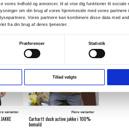
DKK 1.748,75
DKK 1.248,7
m. moms
se vores indhold og annoncer, til at vise dig funktioner til sociale
DKK 1.399,00
DKK 999,00
u. moms
u
oplysninger om din brug af vores hjemmeside med vores partnere i
ysepartnere. Vores partnere kan kombinere disse data med andr
Vælg muligheder
Vælg muligh
et fra din brug af deres tjenester.
POPULÆR
Præferencer
Statistik
Tillad valgte
ere varianter
Flere varianter
 JAKKE
Carhartt duck active jakke i 100%
bomuld