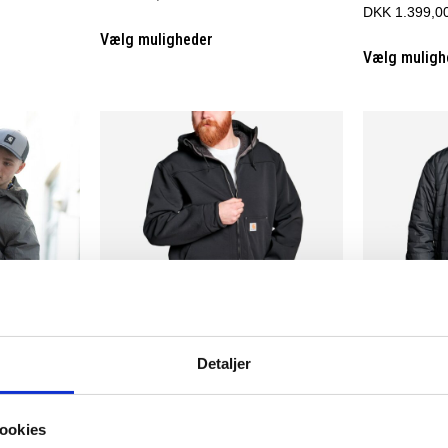
DKK 1.399,0
Vælg muligheder
Vælg muligh
Detaljer
ere varianter
Flere varianter
orak
Carhartt super dux arbejdsjakke
CARHARTT GI
Carhartt
Carhartt
ookies