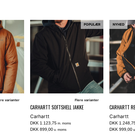
POPULÆR
NYHED
ere varianter
Flere varianter
CARHARTT SOFTSHELL JAKKE
CARHARTT R
Carhartt
Carhartt
DKK 1.123,75
DKK 1.248,7
m. moms
DKK 899,00
DKK 999,00
u. moms
u