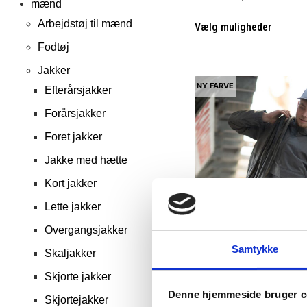
mænd
Arbejdstøj til mænd
Vælg muligheder
Fodtøj
Jakker
NY FARVE
Efterårsjakker
Forårsjakker
Foret jakker
Jakke med hætte
Kort jakker
Lette jakker
Overgangsjakker
Samtykke
Skaljakker
Fl
Carhartt vandafvisende an
Skjorte jakker
Carhartt
Denne hjemmeside bruger c
Skjortejakker