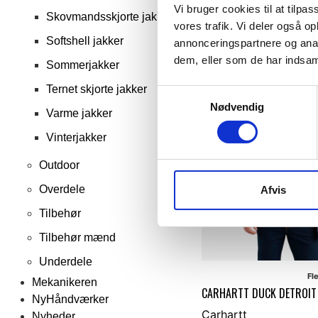
DKK 998,75
m. moms
Vi bruger cookies til at tilpas
Skovmandsskjorte jakke
DKK 799,00
u. moms
vores trafik. Vi deler også 
Softshell jakker
annonceringspartnere og anal
Vælg muligheder
dem, eller som de har indsaml
Sommerjakker
Ternet skjorte jakker
Samtykkevalg
Nødvendig
Varme jakker
Vinterjakker
Outdoor
Overdele
Afvis
Tilbehør
Tilbehør mænd
Underdele
Fl
Mekanikeren
CARHARTT DUCK DETROIT
NyHåndværker
Carhartt
Nyheder