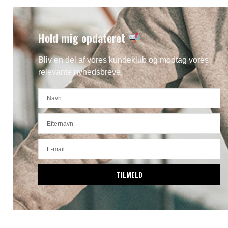
Hold mig opdateret
Bliv en del af vores kundeklub og modtag vores
relevante nyhedsbreve.
TILMELD