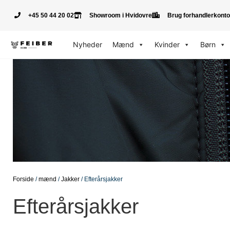
+45 50 44 20 02
Showroom i Hvidovre
Brug forhandlerkonto
Nyheder
Mænd
Kvinder
Børn
Forside
/
mænd
/
Jakker
/ Efterårsjakker
Efterårsjakker