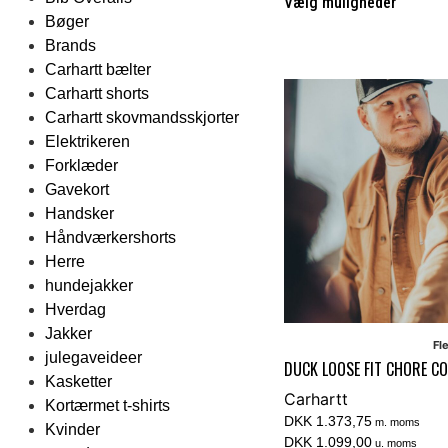
Vælg muligheder
Bøger
Brands
Carhartt bælter
Carhartt shorts
Carhartt skovmandsskjorter
Elektrikeren
Forklæder
Gavekort
Handsker
Håndværkershorts
Herre
hundejakker
Hverdag
Jakker
Fl
julegaveideer
DUCK LOOSE FIT CHORE C
Kasketter
Carhartt
Kortærmet t-shirts
DKK 1.373,75
m. moms
Kvinder
DKK 1.099,00
u. moms