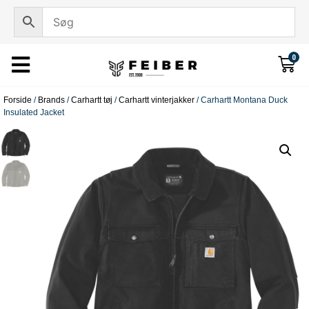
0
Forside
/
Brands
/
Carhartt tøj
/
Carhartt vinterjakker
/ Carhartt Montana Duck
Insulated Jacket