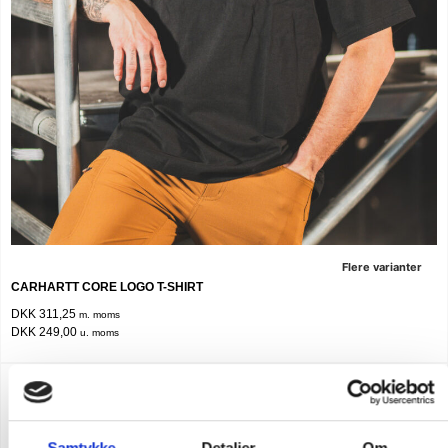
Flere varianter
CARHARTT CORE LOGO T-SHIRT
DKK 311,25
m. moms
DKK 249,00
u. moms
NY FARVE
NYHED
POPULÆR
Samtykke
Detaljer
Om