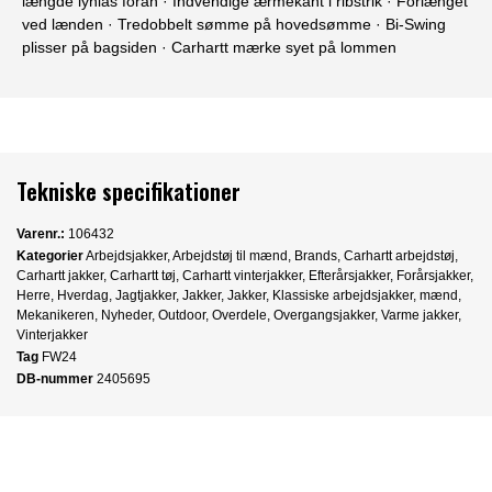
længde lynlås foran · Indvendige ærmekant i ribstrik · Forlænget
ved lænden · Tredobbelt sømme på hovedsømme · Bi-Swing
plisser på bagsiden · Carhartt mærke syet på lommen
Tekniske specifikationer
Varenr.:
106432
Kategorier
Arbejdsjakker
,
Arbejdstøj til mænd
,
Brands
,
Carhartt arbejdstøj
,
Carhartt jakker
,
Carhartt tøj
,
Carhartt vinterjakker
,
Efterårsjakker
,
Forårsjakker
,
Herre
,
Hverdag
,
Jagtjakker
,
Jakker
,
Jakker
,
Klassiske arbejdsjakker
,
mænd
,
Mekanikeren
,
Nyheder
,
Outdoor
,
Overdele
,
Overgangsjakker
,
Varme jakker
,
Vinterjakker
Tag
FW24
DB-nummer
2405695