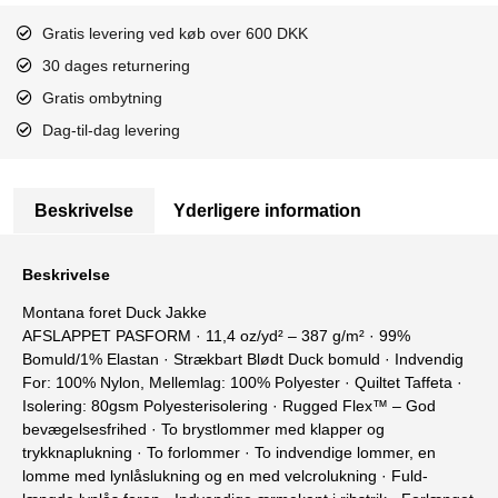
Gratis levering ved køb over 600 DKK
30 dages returnering
Gratis ombytning
Dag-til-dag levering
Beskrivelse
Yderligere information
Beskrivelse
Montana foret Duck Jakke
AFSLAPPET PASFORM · 11,4 oz/yd² – 387 g/m² · 99%
Bomuld/1% Elastan · Strækbart Blødt Duck bomuld · Indvendig
For: 100% Nylon, Mellemlag: 100% Polyester · Quiltet Taffeta ·
Isolering: 80gsm Polyesterisolering · Rugged Flex™ – God
bevægelsesfrihed · To brystlommer med klapper og
trykknaplukning · To forlommer · To indvendige lommer, en
lomme med lynlåslukning og en med velcrolukning · Fuld-