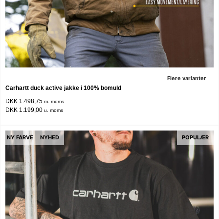
Flere varianter
Carhartt duck active jakke i 100% bomuld
DKK 1.498,75
m. moms
DKK 1.199,00
u. moms
NY FARVE
NYHED
POPULÆR