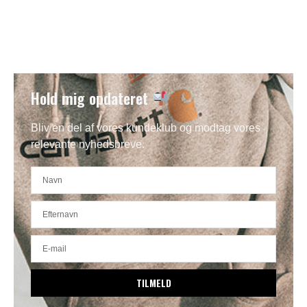
Hold mig opdateret
Bliv en del af vores kundeklub og modtag vores
relevante nyhedsbreve.
TILMELD