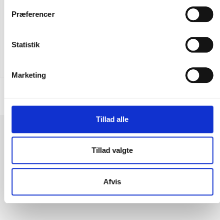
Præferencer
Flere varianter
Carhartt chore hundedækken
Statistik
DKK 561,25
m. moms
DKK 449,00
u. moms
Marketing
Tillad alle
SÅDAN. Første køb perfekt. Lynhurtig levering og en super vare.
Dette er ikke sidste gang at jeg handler ved feiber.dk
Tillad valgte
SØREN LUND
Afvis
5 UD AF 5 TRUSTPILOT