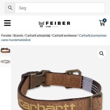
0
Forside
/
Brands
/
Carhartt arbejdstøj
/
Carhartt workwear
/ Carhartt journeyman
camo hundehalsbånd