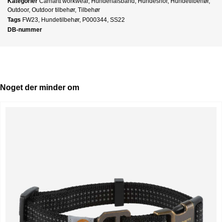
Kategorier
Carhartt workwear
,
Hundehalsbånd
,
Hundesnor
,
Hundetilbehør
,
Outdoor
,
Outdoor tilbehør
,
Tilbehør
Tags
FW23
,
Hundetilbehør
,
P000344
,
SS22
DB-nummer
Noget der minder om