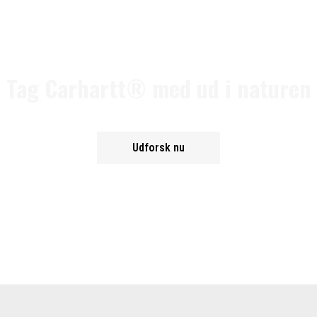
Tag Carhartt® med ud i naturen
Udforsk nu