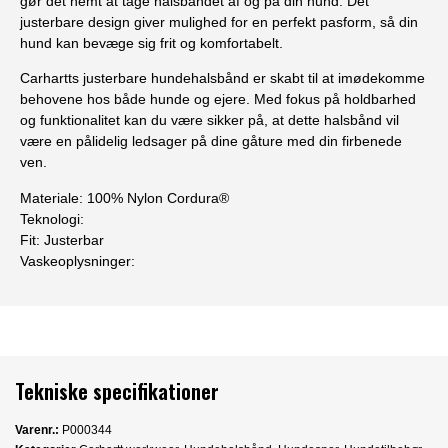
gør det nemt at tage halsbåndet af og på din hund. Det
justerbare design giver mulighed for en perfekt pasform, så din
hund kan bevæge sig frit og komfortabelt.
Carhartts justerbare hundehalsbånd er skabt til at imødekomme
behovene hos både hunde og ejere. Med fokus på holdbarhed
og funktionalitet kan du være sikker på, at dette halsbånd vil
være en pålidelig ledsager på dine gåture med din firbenede
ven.
Materiale
: 100% Nylon Cordura®
Teknologi:
Fit:
Justerbar
Vaskeoplysninger:
Tekniske specifikationer
Varenr.:
P000344