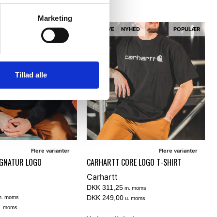
Marketing
YHED
POPULÆR
NY FARVE
NYHED
POPULÆR
Tillad alle
Flere varianter
Flere varianter
IGNATUR LOGO
CARHARTT CORE LOGO T-SHIRT
Carhartt
DKK 311,25
m. moms
DKK 249,00
. moms
u. moms
. moms