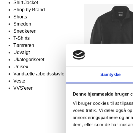
Shirt Jacket
Shop by Brand
Shorts
Smeden
Snedkeren
T-Shirts
Tømreren
Udvalgt
Ukategoriseret
Unisex
Vandtætte arbejdsstøvler
Samtykke
Veste
Fl
VVS'eren
Carhartt sweatshirt med h
Denne hjemmeside bruger c
Carhartt
Vi bruger cookies til at tilpas
DKK 723,75
m. moms
vores trafik. Vi deler også 
DKK 579,00
u. moms
annonceringspartnere og anal
dem, eller som de har indsaml
Vælg muligheder