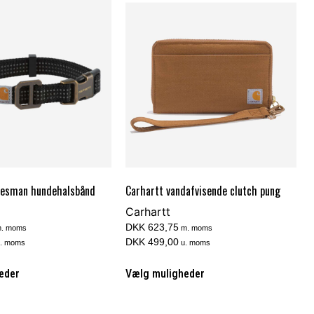
desman hundehalsbånd
Carhartt vandafvisende clutch pung
Carhartt
DKK 623,75
. moms
m. moms
DKK 499,00
. moms
u. moms
eder
Vælg muligheder