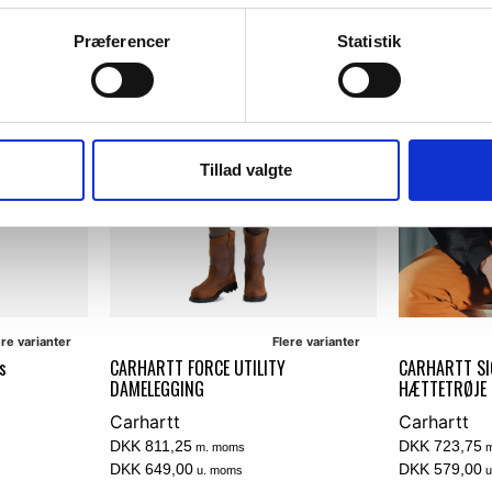
Præferencer
Statistik
NY FARVE
N
Tillad valgte
ere varianter
Flere varianter
s
CARHARTT FORCE UTILITY
CARHARTT S
DAMELEGGING
HÆTTETRØJE
Carhartt
Carhartt
DKK 811,25
DKK 723,75
m. moms
m
DKK 649,00
DKK 579,00
u. moms
u