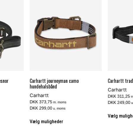
esnor
Carhartt journeyman camo
Carhartt tra
hundehalsbånd
Carhartt
Carhartt
DKK 311,25
m
DKK 373,75
DKK 249,00
m. moms
u
DKK 299,00
u. moms
Vælg muligh
Vælg muligheder