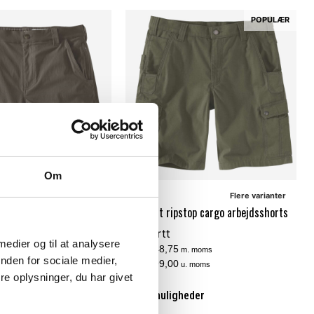
POPULÆR
Om
Flere varianter
Flere varianter
top letvægt shorts
Carhartt ripstop cargo arbejdsshorts
Carhartt
 medier og til at analysere
DKK 748,75
. moms
m. moms
nden for sociale medier,
DKK 599,00
. moms
u. moms
e oplysninger, du har givet
eder
Vælg muligheder