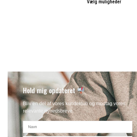
Vælg muligheder
Hold mig opdateret
Bliv en del af vores kundeklub og modtag vores
relevante nyhedsbreve.