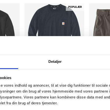
POPULÆR
Detaljer
ere varianter
Flere varianter
alf zip
CARHARTT FORCE LANGÆRMET T-
Carhartt rips
ookies
SHIRT MED LOMME
Carhartt
se vores indhold og annoncer, til at vise dig funktioner til sociale
Carhartt
DKK 748,75
m
oplysninger om din brug af vores hjemmeside med vores partnere i
DKK 436,25
DKK 599,00
m. moms
u
ysepartnere. Vores partnere kan kombinere disse data med andr
DKK 349,00
u. moms
et fra din brug af deres tjenester.
Vælg muligh
Vælg muligheder