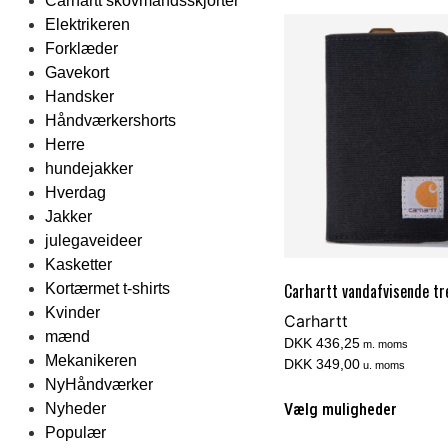
Carhartt skovmandsskjorter
Elektrikeren
Forklæder
Gavekort
Handsker
Håndværkershorts
Herre
hundejakker
Hverdag
Jakker
julegaveideer
Kasketter
Carhartt vandafvisende tr
Kortærmet t-shirts
Kvinder
Carhartt
mænd
DKK 436,25
m. moms
Mekanikeren
DKK 349,00
u. moms
NyHåndværker
Vælg muligheder
Nyheder
Populær