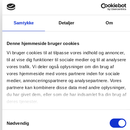
Carhartt t-shirt med
Carhartt canvas coverall –
brystlomme – Kvinde
Kvinde
Carhartt
Carhartt
Samtykke
Detaljer
Om
DKK 436,25
DKK 1.373,75
m. moms
m. moms
DKK 349,00
DKK 1.099,00
u. moms
u. moms
Vælg muligheder
Vælg muligheder
Denne hjemmeside bruger cookies
Vi bruger cookies til at tilpasse vores indhold og annoncer,
til at vise dig funktioner til sociale medier og til at analysere
vores trafik. Vi deler også oplysninger om din brug af
vores hjemmeside med vores partnere inden for sociale
medier, annonceringspartnere og analysepartnere. Vores
partnere kan kombinere disse data med andre oplysninger,
du har givet dem, eller som de har indsamlet fra din brug af
deres tjenester.
Samtykkevalg
Nødvendig
Flere varianter
Flere varianter