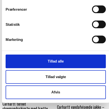
Carhartt overall – Kvinde
Carhartt flannel plaid skjorte –
Kvinde
Carhartt
Præferencer
Carhartt
DKK 1.248,75
m. moms
DKK 686,25
DKK 999,00
m. moms
u. moms
DKK 549,00
u. moms
Statistik
Vælg muligheder
Vælg muligheder
Marketing
Tillad alle
Tillad valgte
Afvis
Flere varianter
Carhartt ternet
Carhartt vandafvisende jakke –
skovmandsskjorte med hætte