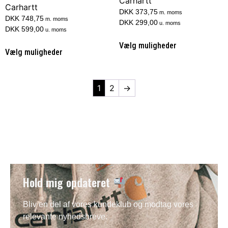
Carhartt
Carhartt
DKK 373,75
m. moms
DKK 748,75
m. moms
DKK 299,00
u. moms
DKK 599,00
u. moms
Vælg muligheder
Vælg muligheder
1
2
→
Hold mig opdateret
Bliv en del af vores kundeklub og modtag vores
relevante nyhedsbreve.