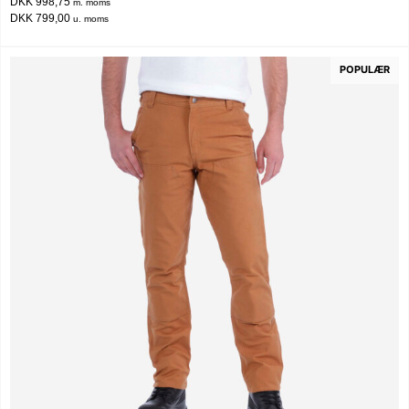
DKK 998,75
m. moms
DKK 799,00
u. moms
POPULÆR