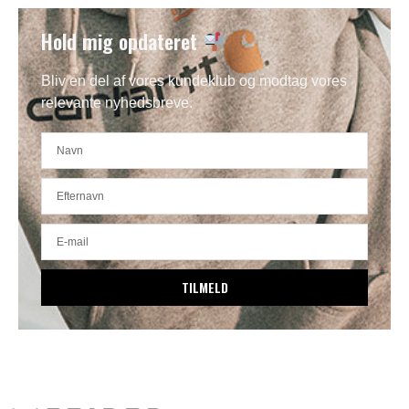
Hold mig opdateret
Bliv en del af vores kundeklub og modtag vores
relevante nyhedsbreve.
TILMELD