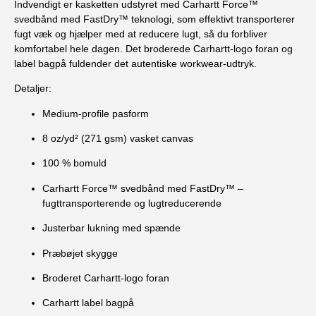
Indvendigt er kasketten udstyret med Carhartt Force™
svedbånd med FastDry™ teknologi, som effektivt transporterer
fugt væk og hjælper med at reducere lugt, så du forbliver
komfortabel hele dagen. Det broderede Carhartt-logo foran og
label bagpå fuldender det autentiske workwear-udtryk.
Detaljer:
Medium-profile pasform
8 oz/yd² (271 gsm) vasket canvas
100 % bomuld
Carhartt Force™ svedbånd med FastDry™ –
fugttransporterende og lugtreducerende
Justerbar lukning med spænde
Præbøjet skygge
Broderet Carhartt-logo foran
Carhartt label bagpå