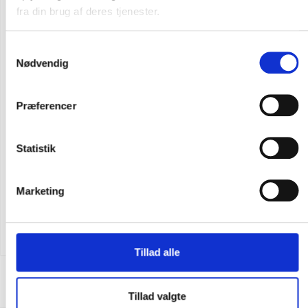
fra din brug af deres tjenester.
Samtykkevalg
Nødvendig
Præferencer
Statistik
Flere varianter
Marketing
Carhartt sleeve logo sweatshirt med hætte
DKK 723,75
m. moms
DKK 579,00
u. moms
Tillad alle
Tillad valgte