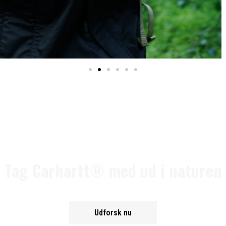
Tag Carhartt® med ud i naturen
Udforsk nu