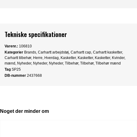
Tekniske specifikationer
Varenr.:
106810
Kategorier
Brands
,
Carhartt arbejdstøj
,
Carhartt cap
,
Carhartt kasketter
,
Carhartt tilbehør
,
Herre
,
Hverdag
,
Kasketter
,
Kasketter
,
Kasketter
,
Kvinder
,
mænd
,
Nyheder
,
Nyheder
,
Nyheder
,
Tilbehør
,
Tilbehør
,
Tilbehør mænd
Tag
SP25
DB-nummer
2437668
Noget der minder om