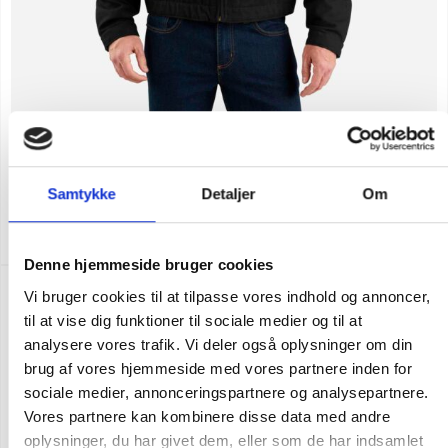
Flere varianter
CARHARTT DUCK DETROIT JAKKE
Samtykke
Detaljer
Om
DKK 1.623,75
m. moms
DKK 1.299,00
u. moms
Denne hjemmeside bruger cookies
NY FARVE
POPULÆR
Vi bruger cookies til at tilpasse vores indhold og annoncer,
til at vise dig funktioner til sociale medier og til at
analysere vores trafik. Vi deler også oplysninger om din
brug af vores hjemmeside med vores partnere inden for
sociale medier, annonceringspartnere og analysepartnere.
Vores partnere kan kombinere disse data med andre
oplysninger, du har givet dem, eller som de har indsamlet