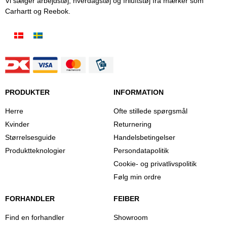
Vi sælger arbejdstøj, hverdagstøj og friluftstøj fra mærker som
Carhartt og Reebok.
PRODUKTER
INFORMATION
Herre
Ofte stillede spørgsmål
Kvinder
Returnering
Størrelsesguide
Handelsbetingelser
Produktteknologier
Persondatapolitik
Cookie- og privatlivspolitik
Følg min ordre
FORHANDLER
FEIBER
Find en forhandler
Showroom