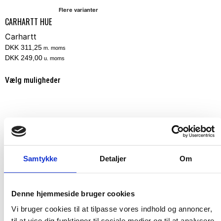
Flere varianter
CARHARTT HUE
Carhartt
DKK 311,25
m. moms
DKK 249,00
u. moms
Vælg muligheder
Ikonisk og klassisk
Carhartt beanie
Samtykke
Detaljer
Om
Vores Carhartt beanie er ikonisk, klassisk og har
eksisteret i mange år. Udviklet med en enormt høj
Denne hjemmeside bruger cookies
kvalitet, så du kan være sikker på at den holder i mange
Vi bruger cookies til at tilpasse vores indhold og annoncer,
år. Vores Carhartt beanie er lavet til at holde dig varm
til at vise dig funktioner til sociale medier og til at analysere