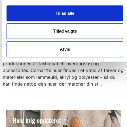
formål at beskytte og holde dit hovede varmt.
Huer i topkvaliteter
Tillad alle
Ved køb af produkter fra Carhartt, er du altid sikret et
Tillad valgte
produkt i topklasse kvaliteter. Carhartt har siden
brandets oprindelse specialiseret sig i at udvikle
Afvis
holdbart og slidstærkt arbejdstøj, som kan holde i
mange år. Denne erfaring har de bragt videre til
produktionen af fashionabelt hverdagstøj og
accessories. Carhartts huer findes i et væld af farver og
materialer som lammeuld, akryl og polyester – så du
kan finde netop den huer, der matcher din stil.
Hold mig opdateret