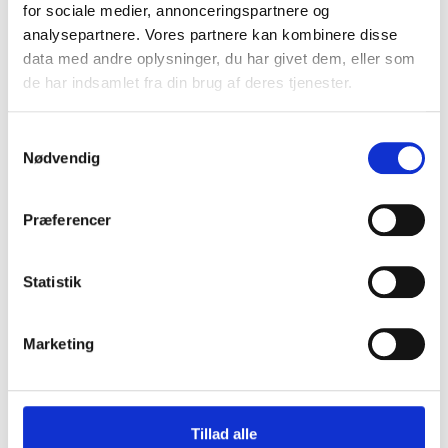
relevante nyhedsbreve.
for sociale medier, annonceringspartnere og
analysepartnere. Vores partnere kan kombinere disse
data med andre oplysninger, du har givet dem, eller som
de har indsamlet fra din brug af deres tjenester.
Samtykkevalg
Nødvendig
TILMELD
Præferencer
Statistik
Marketing
Vi sælger arbejdstøj, hverdagstøj og friluftstøj fra mærker som
Tillad alle
Carhartt og Reebok.