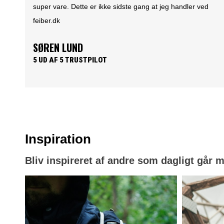
ed
overskuelig og brugervenlig website. Hvor produkterne
lever op til produkt beskrivelsen. Samt nemt overskuelige
priser og hurtig levering......What's not to like.
PER HOLLÆNDER
5 UD AF 5 TRUSTPILOT
Inspiration
Bliv inspireret af andre som dagligt går 