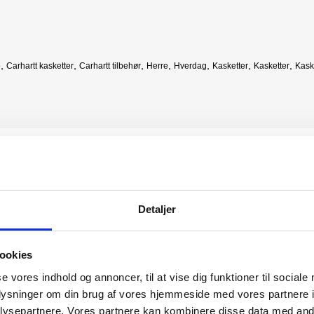
,
,
,
,
,
,
,
p
Carhartt kasketter
Carhartt tilbehør
Herre
Hverdag
Kasketter
Kasketter
Kask
Detaljer
ookies
NY FARVE
NYHED
se vores indhold og annoncer, til at vise dig funktioner til sociale
oplysninger om din brug af vores hjemmeside med vores partnere i
ysepartnere. Vores partnere kan kombinere disse data med andr