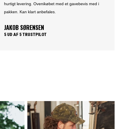
par spørgsmål bagefter mit køb. Det er ikke sidste gang
jeg handler hos feiber.dk
TROELS MELCHIORSEN
5 UD AF 5 TRUSTPILOT