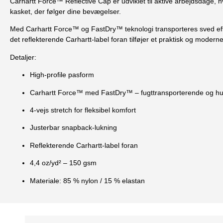
Carhartt Force™ Reflective Cap er udviklet til aktive arbejdsdage, h
kasket, der følger dine bevægelser.
Med Carhartt Force™ og FastDry™ teknologi transporteres sved effek
det reflekterende Carhartt-label foran tilføjer et praktisk og modern
Detaljer:
High-profile pasform
Carhartt Force™ med FastDry™ – fugttransporterende og hu
4-vejs stretch for fleksibel komfort
Justerbar snapback-lukning
Reflekterende Carhartt-label foran
4,4 oz/yd² – 150 gsm
Materiale: 85 % nylon / 15 % elastan