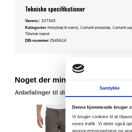
Tekniske specifikationer
Varenr.:
107343
Kategorier
,
,
Arbejdstøj til mænd
Carhartt arbejdstøj
Carhartt ca
Tilbehør mænd
DB-nummer
2545614
Noget der minder om
Samtykke
Anbefalinger til dig
Denne hjemmeside bruger c
Vi bruger cookies til at tilpas
vores trafik. Vi deler også 
annonceringspartnere og anal