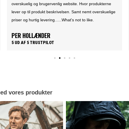
hurtigt levering. Ovenikøbet med et gavebevis med i
pakken. Kan klart anbefales.
JAKOB SØRENSEN
5 UD AF 5 TRUSTPILOT
med vores produkter