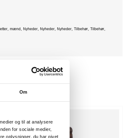
,
,
,
,
,
,
,
etter
mænd
Nyheder
Nyheder
Nyheder
Tilbehør
Tilbehør
Om
POPULÆR
 medier og til at analysere
nden for sociale medier,
e oplysninger, du har givet