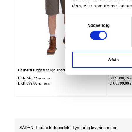
dem, eller som de har indsaml
Samtykkevalg
Nødvendig
Afvis
Flere varianter
Carhartt rugged cargo shorts
Carhartt hån
DKK 748,75
DKK 998,75
m. moms
m
DKK 599,00
DKK 799,00
u. moms
u
Det er en fornøjelse at handle med fieber. En nem