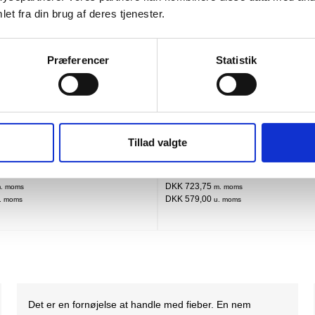
et fra din brug af deres tjenester.
Præferencer
Statistik
Tillad valgte
Flere varianter
Fle
dværkershorts
CARHARTT MARQUETTE SWEATSHI
DKK 723,75
. moms
m. moms
DKK 579,00
. moms
u. moms
God og brugervenlig hjemmeside. God kundeservice,