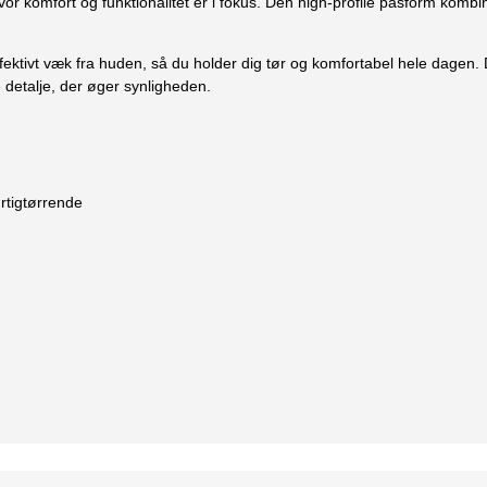
vor komfort og funktionalitet er i fokus. Den high-profile pasform kombi
tivt væk fra huden, så du holder dig tør og komfortabel hele dagen. D
e detalje, der øger synligheden.
rtigtørrende