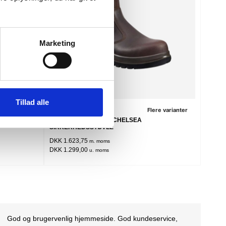
Marketing
Tillad alle
re varianter
Flere varianter
RT
CARHARTT CARTER CHELSEA
SIKKERHEDSSTØVLE
DKK 1.623,75
m. moms
DKK 1.299,00
u. moms
Hurtig levering, god service og gode svar da jeg havde et