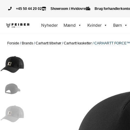
+45 50 44 20 02
Showroom i Hvidovre
Brug forhandlerkonto
Nyheder
Mænd
Kvinder
Børn
Forside
/
Brands
/
Carhartt tilbehør
/
Carhartt kasketter
/ CARHARTT FORCE™