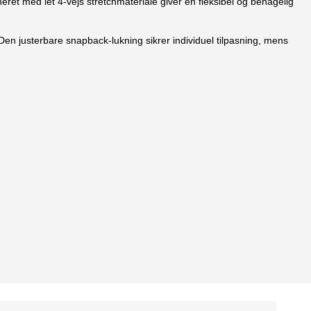
neret med let 4-vejs stretchmateriale giver en fleksibel og behagelig
en justerbare snapback-lukning sikrer individuel tilpasning, mens