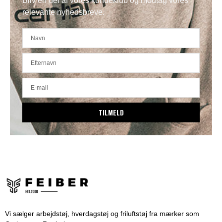
Bliv en del af vores kundeklub og modtag vores
relevante nyhedsbreve.
TILMELD
Vi sælger arbejdstøj, hverdagstøj og friluftstøj fra mærker som