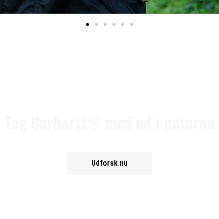
Tag Carhartt® med ud i naturen
Udforsk nu