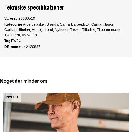
Tekniske specifikationer
Varenr.:
B0000518
Kategorier
Arbejdstasker
,
Brands
,
Carhartt arbejdstøj
,
Carhartt tasker
,
Carhartt tilbehør
,
Herre
,
mænd
,
Nyheder
,
Tasker
,
Tilbehør
,
Tilbehør mænd
,
Tømreren
,
VVS'eren
Tag
FW24
DB-nummer
2420887
Noget der minder om
NYHED