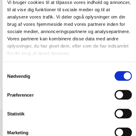
Vi bruger cookies til at tilpasse vores indhold og annoncer,
til at vise dig funktioner til sociale medier og til at
analysere vores trafik. Vi deler også oplysninger om din
brug af vores hjemmeside med vores partnere inden for
sociale medier, annonceringspartnere og analysepartnere.
Vores partnere kan kombinere disse data med andre
oplysninger, du har givet dem, eller som de har indsamlet
fra din brug af deres tjenester.
Flere varianter
CARHARTT ODESSA KASKET
Samtykkevalg
DKK 311,25
m. moms
Nødvendig
DKK 249,00
u. moms
Præferencer
Statistik
SÅDAN. Første køb perfekt. Lynhurtig levering og en super vare.
Dette er ikke sidste gang at jeg handler ved feiber.dk
Marketing