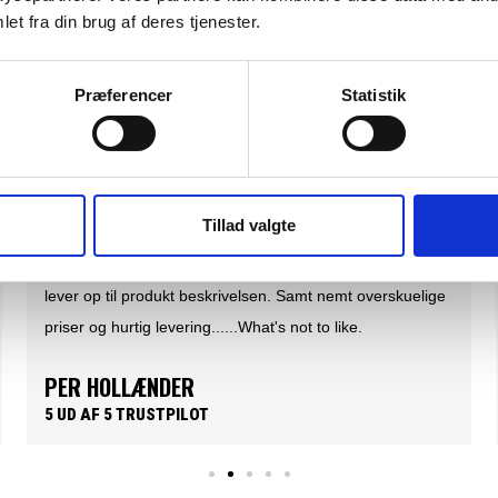
Flere varianter
Fle
et fra din brug af deres tjenester.
SH BACK CAP
CARHARTT CORE LOGO T-SHIRT
DKK 311,25
. moms
m. moms
DKK 249,00
. moms
u. moms
Præferencer
Statistik
Tillad valgte
God og brugervenlig hjemmeside. God kundeservice,
hurtigt levering. Ovenikøbet med et gavebevis med i
pakken. Kan klart anbefales.
JAKOB SØRENSEN
5 UD AF 5 TRUSTPILOT