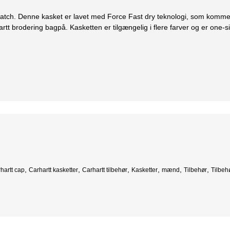
patch. Denne kasket er lavet med Force Fast dry teknologi, som komme
rtt brodering bagpå. Kasketten er tilgængelig i flere farver og er one-s
,
,
,
,
,
,
hartt cap
Carhartt kasketter
Carhartt tilbehør
Kasketter
mænd
Tilbehør
Tilbeh