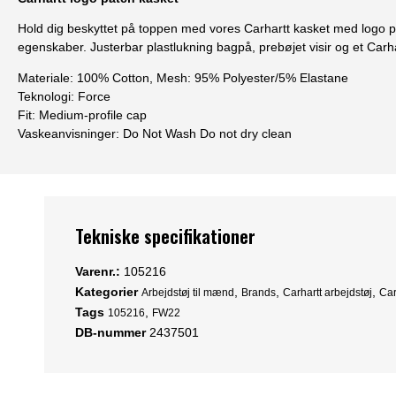
Hold dig beskyttet på toppen med vores Carhartt kasket med logo 
egenskaber. Justerbar plastlukning bagpå, prebøjet visir og et Carha
Materiale:
100% Cotton, Mesh: 95% Polyester/5% Elastane
Teknologi:
Force
Fit:
Medium-profile cap
Vaskeanvisninger:
Do Not Wash Do not dry clean
Tekniske specifikationer
Varenr.:
105216
Kategorier
,
,
,
Arbejdstøj til mænd
Brands
Carhartt arbejdstøj
Car
Tags
,
105216
FW22
DB-nummer
2437501