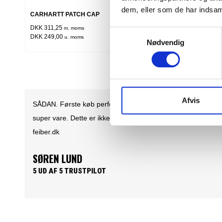
Flere varianter
dem, eller som de har indsaml
CARHARTT PATCH CAP
CANVAS ME
DKK 311,25
DKK 311,25
m. moms
m
Samtykkevalg
DKK 249,00
DKK 249,00
u. moms
u
Nødvendig
Afvis
Det er en fornøjelse at handle med fieber. En nem
overskuelig og brugervenlig website. Hvor produkterne
lever op til produkt beskrivelsen. Samt nemt overskuelige
priser og hurtig levering......What's not to like.
PER HOLLÆNDER
5 UD AF 5 TRUSTPILOT