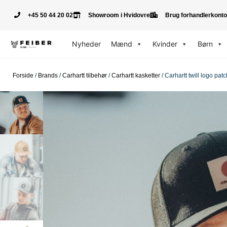
+45 50 44 20 02
Showroom i Hvidovre
Brug forhandlerkonto
Nyheder
Mænd
Kvinder
Børn
Forside
/
Brands
/
Carhartt tilbehør
/
Carhartt kasketter
/ Carhartt twill logo pat