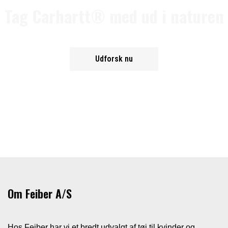
Tag Carhartt® med ud i naturen
Udforsk nu
Om Feiber A/S
Hos Feiber har vi et bredt udvalgt af tøj til kvinder og