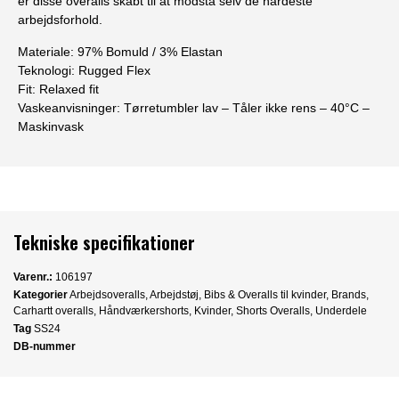
er disse overalls skabt til at modstå selv de hårdeste
arbejdsforhold.
Materiale:
97% Bomuld / 3% Elastan
Teknologi:
Rugged Flex
Fit:
Relaxed fit
Vaskeanvisninger:
Tørretumbler lav – Tåler ikke rens – 40°C –
Maskinvask
Tekniske specifikationer
Varenr.:
106197
Kategorier
Arbejdsoveralls
,
Arbejdstøj
,
Bibs & Overalls til kvinder
,
Brands
,
Carhartt overalls
,
Håndværkershorts
,
Kvinder
,
Shorts Overalls
,
Underdele
Tag
SS24
DB-nummer