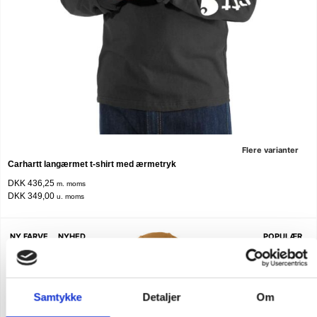
Flere varianter
Carhartt langærmet t-shirt med ærmetryk
DKK 436,25
m. moms
DKK 349,00
u. moms
NY FARVE
NYHED
POPULÆR
Samtykke
Detaljer
Om