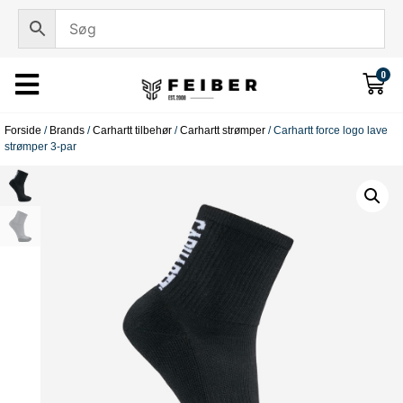
0
Forside
/
Brands
/
Carhartt tilbehør
/
Carhartt strømper
/ Carhartt force logo lave
strømper 3-par