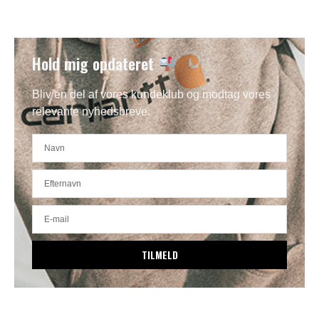
Hold mig opdateret
Bliv en del af vores kundeklub og modtag vores
relevante nyhedsbreve.
TILMELD