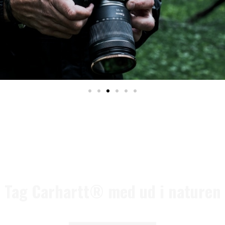
Tag Carhartt® med ud i naturen