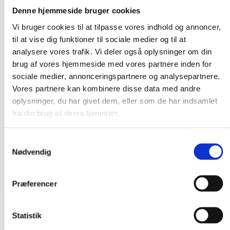
Denne hjemmeside bruger cookies
Vi bruger cookies til at tilpasse vores indhold og annoncer,
til at vise dig funktioner til sociale medier og til at
analysere vores trafik. Vi deler også oplysninger om din
brug af vores hjemmeside med vores partnere inden for
sociale medier, annonceringspartnere og analysepartnere.
Vores partnere kan kombinere disse data med andre
oplysninger, du har givet dem, eller som de har indsamlet
fra din brug af deres tjenester.
Samtykkevalg
Flere varianter
Nødvendig
CARHARTT CORE LOGO T-SHIRT
DKK 311,25
m. moms
DKK 249,00
u. moms
Præferencer
Statistik