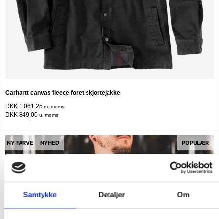
Carhartt canvas fleece foret skjortejakke
DKK 1.061,25
m. moms
DKK 849,00
u. moms
NY FARVE
NYHED
POPULÆR
Samtykke
Detaljer
Om