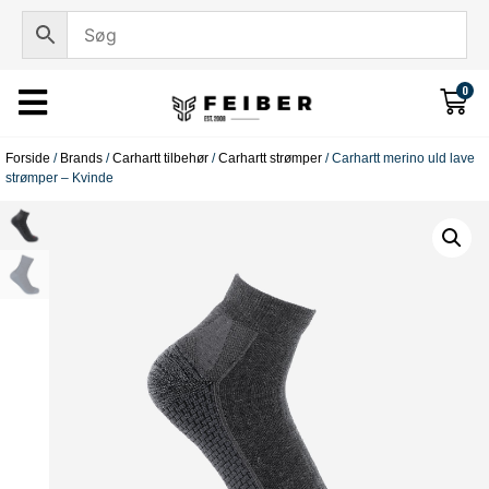
0
Forside
/
Brands
/
Carhartt tilbehør
/
Carhartt strømper
/ Carhartt merino uld lave
strømper – Kvinde