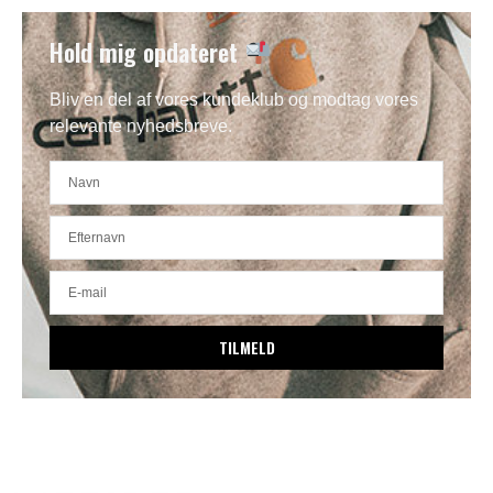
Hold mig opdateret
Bliv en del af vores kundeklub og modtag vores
relevante nyhedsbreve.
TILMELD