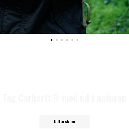
Tag Carhartt® med ud i naturen
Udforsk nu