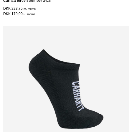
Carhatt force strømper 3-par
DKK 223,75
m. moms
DKK 179,00
u. moms