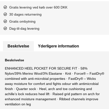
Gratis levering ved køb over 600 DKK
30 dages returnering
Gratis ombytning
Dag-til-dag levering
Beskrivelse
Yderligere information
Beskrivelse
ENHANCED HEEL POCKET FOR SECURE FIT · 58%
Nylon/39% Merino Wool/3% Elastane · Knit · Force® – FastDry®
combined with anti-microbial properties · FastDry® – Wicks
away moisture for comfort and fights odour with antimicrobial
finish · Quarter sock · Heel, arch and toe cushioning and
achille’s lock reduces heel lift · Raised grid pattern on arch for
enhanced moisture management · Ribbed channels improve
ventilation on leg