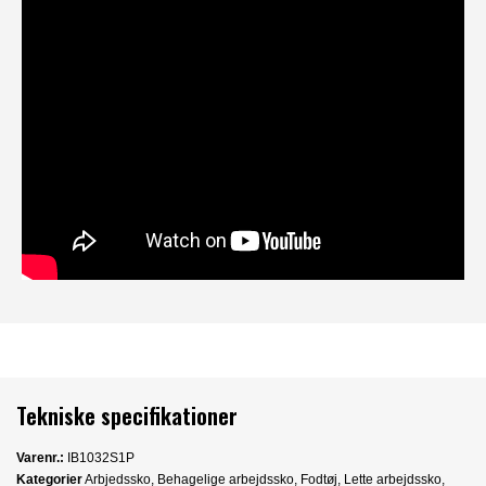
Tekniske specifikationer
Varenr.:
IB1032S1P
Kategorier
Arbjedssko
,
Behagelige arbejdssko
,
Fodtøj
,
Lette arbejdssko
,