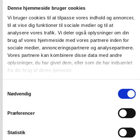
Flere varianter
Denne hjemmeside bruger cookies
Reebok fusion flexweave sport sneakers sikkerhedssko
Vi bruger cookies til at tilpasse vores indhold og annoncer,
DKK 2.123,75
m. moms
DKK 1.699,00
u. moms
til at vise dig funktioner til sociale medier og til at
analysere vores trafik. Vi deler også oplysninger om din
brug af vores hjemmeside med vores partnere inden for
sociale medier, annonceringspartnere og analysepartnere.
Vores partnere kan kombinere disse data med andre
oplysninger, du har givet dem, eller som de har indsamlet
fra din brug af deres tjenester.
Samtykkevalg
Nødvendig
Præferencer
Statistik