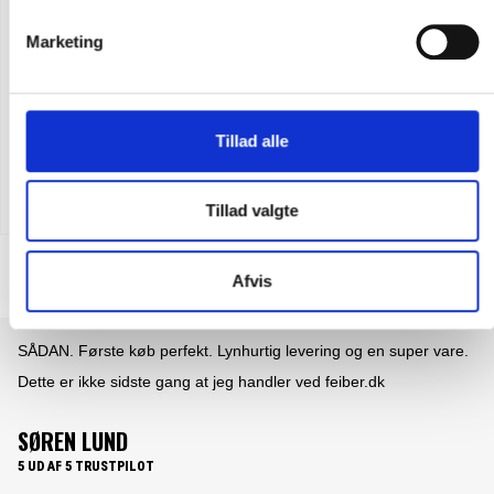
Marketing
Flere varianter
Tillad alle
Reebok memory tech indlægssål til sikkerhedssko
DKK 311,25
m. moms
DKK 249,00
u. moms
Tillad valgte
Afvis
SÅDAN. Første køb perfekt. Lynhurtig levering og en super vare.
Dette er ikke sidste gang at jeg handler ved feiber.dk
SØREN LUND
5 UD AF 5 TRUSTPILOT