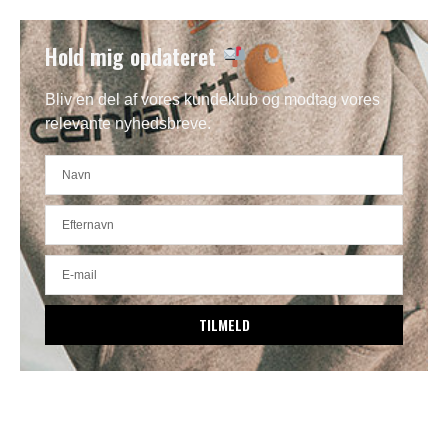
Hold mig opdateret
Bliv en del af vores kundeklub og modtag vores
relevante nyhedsbreve.
TILMELD