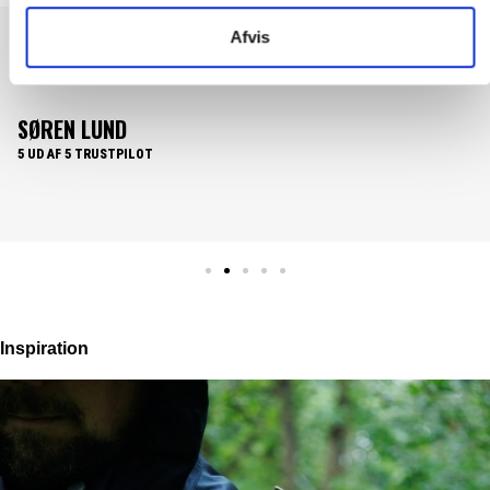
Afvis
n super vare.
Det er en fornøjelse at handle med fieber. En nem
k
brugervenlig website. Hvor produkterne lever op til
beskrivelsen. Samt nemt overskuelige priser og hur
levering......What's not to like.
PER HOLLÆNDER
5 UD AF 5 TRUSTPILOT
Inspiration