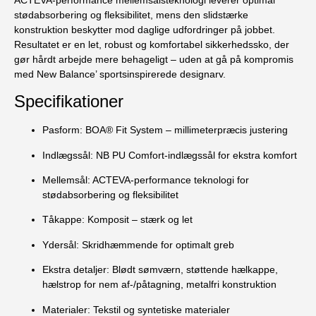
stødabsorbering og fleksibilitet, mens den slidstærke
konstruktion beskytter mod daglige udfordringer på jobbet.
Resultatet er en let, robust og komfortabel sikkerhedssko, der
gør hårdt arbejde mere behageligt – uden at gå på kompromis
med New Balance’ sportsinspirerede designarv.
Specifikationer
Pasform:
BOA® Fit System – millimeterpræcis justering
Indlægssål:
NB PU Comfort-indlægssål for ekstra komfort
Mellemsål:
ACTEVA-performance teknologi for
stødabsorbering og fleksibilitet
Tåkappe:
Komposit – stærk og let
Ydersål:
Skridhæmmende for optimalt greb
Ekstra detaljer:
Blødt sømværn, støttende hælkappe,
hælstrop for nem af-/påtagning, metalfri konstruktion
Materialer:
Tekstil og syntetiske materialer