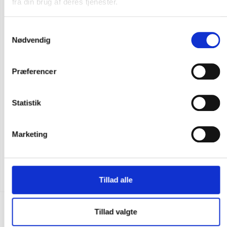
fra din brug af deres tjenester.
Samtykkevalg
Nødvendig
Præferencer
Statistik
Marketing
Flere varianter
Carhartt sleeve logo sweatshirt med hætte
DKK 723,75
m. moms
DKK 579,00
u. moms
Tillad alle
Tillad valgte