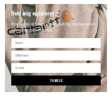
Hold mig opdateret
Bliv en del af vores kundeklub og modtag vores
relevante nyhedsbreve.
TILMELD