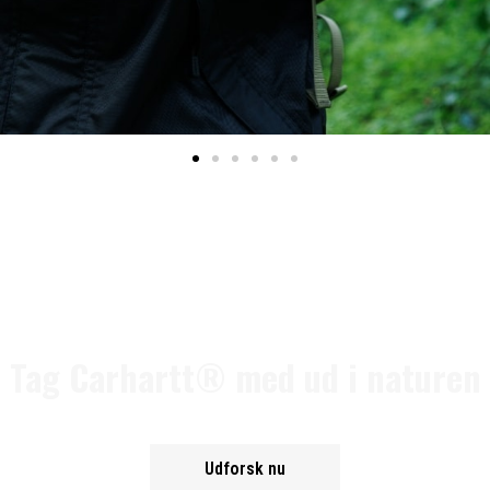
Tag Carhartt® med ud i naturen
Udforsk nu