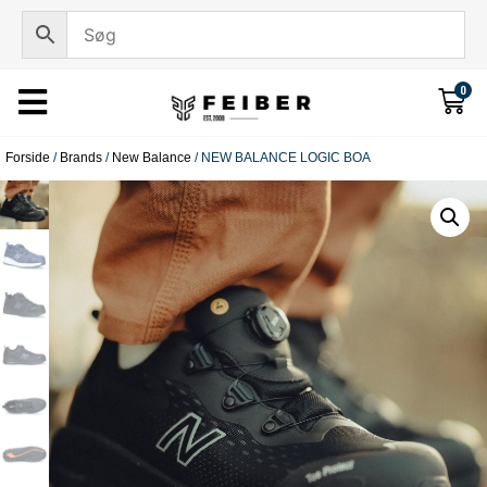
0
Forside
/
Brands
/
New Balance
/ NEW BALANCE LOGIC BOA