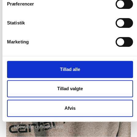
Præferencer
Flere varianter
Flere varianter
NEW BALANCE LOGIC BOA
NEW BALANCE 515 SR
Statistik
New Balance
New Balance
DKK 2.250,00
DKK 1.200,00
m. moms
m. moms
DKK 1.800,00
DKK 960,00
u. moms
u. moms
Marketing
Vælg muligheder
Vælg muligheder
Tillad alle
Tillad valgte
Hold mig opdateret
Afvis
Bliv en del af vores kundeklub og modtag vores
relevante nyhedsbreve.