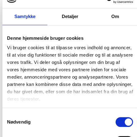
Samtykke
Detaljer
Om
Flere varianter
Flere varianter
New balance 906 SR
NEW BALANCE 515 SR WOMENS
New Balance
New Balance
Denne hjemmeside bruger cookies
DKK 1.200,00
DKK 1.200,00
m. moms
m. moms
DKK 960,00
DKK 960,00
Vi bruger cookies til at tilpasse vores indhold og annoncer,
u. moms
u. moms
til at vise dig funktioner til sociale medier og til at analysere
Vælg muligheder
Vælg muligheder
vores trafik. Vi deler også oplysninger om din brug af
vores hjemmeside med vores partnere inden for sociale
medier, annonceringspartnere og analysepartnere. Vores
NYHED
NYHED
partnere kan kombinere disse data med andre oplysninger,
du har givet dem, eller som de har indsamlet fra din brug af
deres tjenester.
Samtykkevalg
Nødvendig