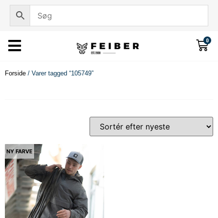
0
Forside
/ Varer tagged “105749”
NY FARVE