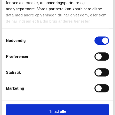
relevante nyhedsbreve.
for sociale medier, annonceringspartnere og
analysepartnere. Vores partnere kan kombinere disse
data med andre oplysninger, du har givet dem, eller som
de har indsamlet fra din brug af deres tjenester.
Samtykkevalg
Nødvendig
TILMELD
Præferencer
Statistik
Marketing
Vi sælger arbejdstøj, hverdagstøj og friluftstøj fra mærker som
Tillad alle
Carhartt og Reebok.