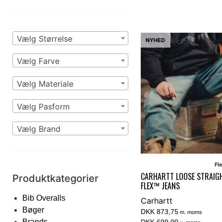
Vælg Størrelse
NYHED
Vælg Farve
Vælg Materiale
Vælg Pasform
Vælg Brand
Fl
CARHARTT LOOSE STRAIG
Produktkategorier
FLEX™ JEANS
Bib Overalls
Carhartt
Bøger
DKK 873,75
m. moms
Brands
DKK 699,00