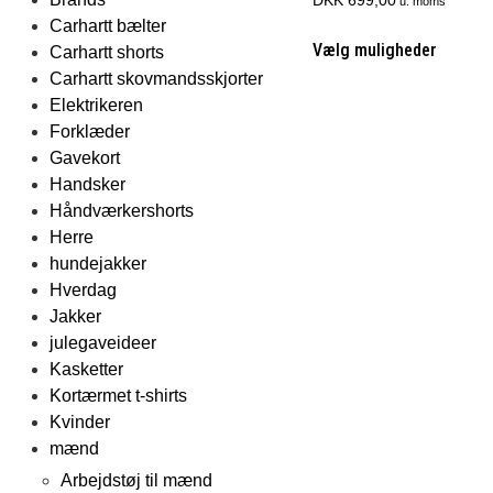
u. moms
Carhartt bælter
Vælg muligheder
Carhartt shorts
Carhartt skovmandsskjorter
Elektrikeren
Forklæder
Gavekort
Handsker
Håndværkershorts
Herre
hundejakker
Hverdag
Jakker
julegaveideer
Kasketter
Kortærmet t-shirts
Kvinder
mænd
Arbejdstøj til mænd