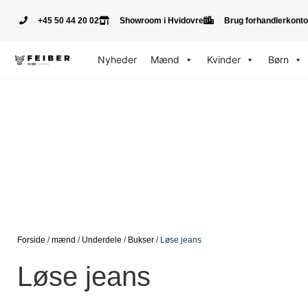
+45 50 44 20 02
Showroom i Hvidovre
Brug forhandlerkonto
Nyheder
Mænd
Kvinder
Børn
Forside
/
mænd
/
Underdele
/
Bukser
/ Løse jeans
Løse jeans