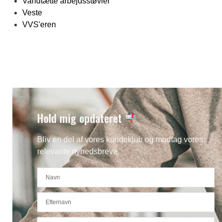
Vandtætte arbejdsstøvler
Veste
VVS'eren
Hold mig opdateret
Bliv en del af vores kundeklub og modtag vores
relevante nyhedsbreve.