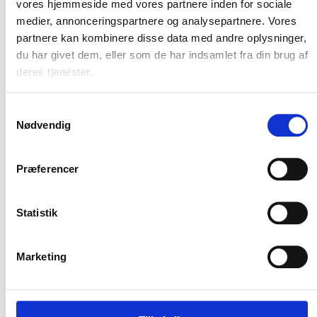
vores hjemmeside med vores partnere inden for sociale
Flere varianter
Flere varianter
medier, annonceringspartnere og analysepartnere. Vores
Carhartt chambray kortærmet
Carhartt chambray langærmet
partnere kan kombinere disse data med andre oplysninger,
skjorte
skjorte
du har givet dem, eller som de har indsamlet fra din brug af
Carhartt
Carhartt
deres tjenester.
DKK 498,75
DKK 561,25
m. moms
m. moms
DKK 399,00
DKK 449,00
u. moms
u. moms
Samtykkevalg
Nødvendig
Vælg muligheder
Vælg muligheder
Præferencer
Statistik
Hold mig opdateret
Marketing
Bliv en del af vores kundeklub og modtag vores
relevante nyhedsbreve.