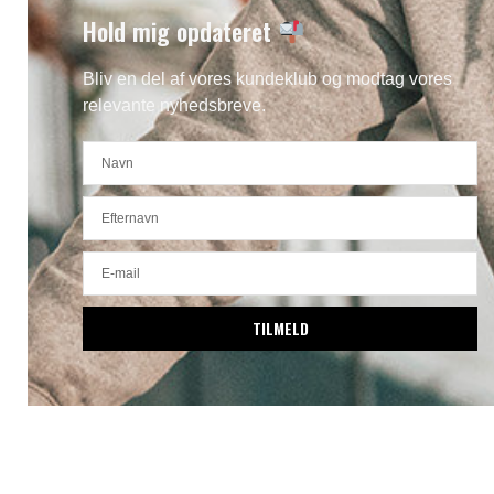
Hold mig opdateret
Bliv en del af vores kundeklub og modtag vores
relevante nyhedsbreve.
TILMELD