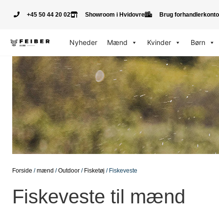
+45 50 44 20 02
Showroom i Hvidovre
Brug forhandlerkonto
Nyheder
Mænd
Kvinder
Børn
Forside
/
mænd
/
Outdoor
/
Fisketøj
/ Fiskeveste
Fiskeveste til mænd