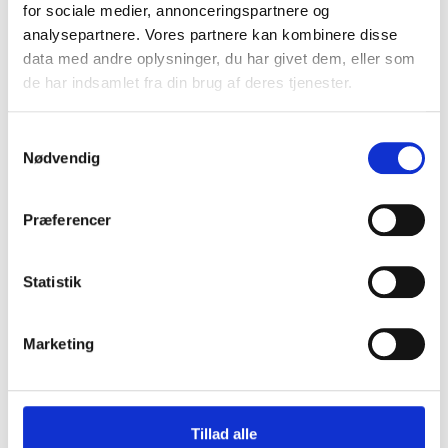
relevante nyhedsbreve.
for sociale medier, annonceringspartnere og
analysepartnere. Vores partnere kan kombinere disse
data med andre oplysninger, du har givet dem, eller som
de har indsamlet fra din brug af deres tjenester.
Samtykkevalg
Nødvendig
TILMELD
Præferencer
Statistik
Marketing
Vi sælger arbejdstøj, hverdagstøj og friluftstøj fra mærker som
Tillad alle
Carhartt og Reebok.