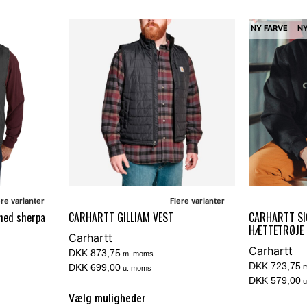
NY FARVE
N
ere varianter
Flere varianter
med sherpa
CARHARTT GILLIAM VEST
CARHARTT S
HÆTTETRØJE
Carhartt
Carhartt
DKK 873,75
m. moms
DKK 723,75
DKK 699,00
m
u. moms
DKK 579,00
u
Vælg muligheder