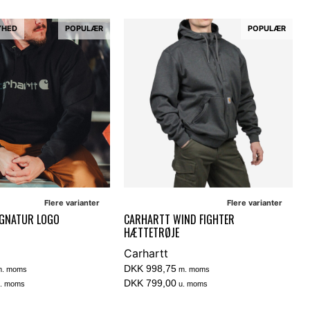
YHED
POPULÆR
POPULÆR
Flere varianter
Flere varianter
IGNATUR LOGO
CARHARTT WIND FIGHTER
HÆTTETRØJE
Carhartt
DKK 998,75
. moms
m. moms
DKK 799,00
. moms
u. moms