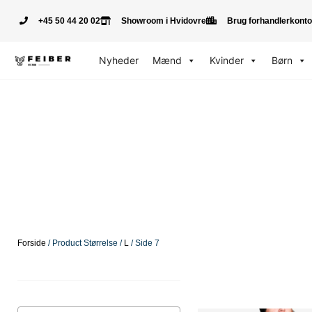
+45 50 44 20 02
Showroom i Hvidovre
Brug forhandlerkonto
Nyheder
Mænd
Kvinder
Børn
Forside
/ Product Størrelse /
L
/ Side 7