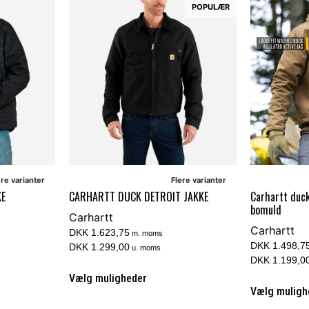
POPULÆR
ere varianter
Flere varianter
KE
CARHARTT DUCK DETROIT JAKKE
Carhartt duc
bomuld
Carhartt
Carhartt
DKK 1.623,75
m. moms
DKK 1.498,7
DKK 1.299,00
u. moms
DKK 1.199,0
Vælg muligheder
Vælg muligh