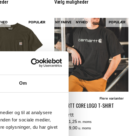
eder
Vælg muligheder
YHED
POPULÆR
NY FARVE
NYHED
POPULÆR
Om
Flere varianter
Flere varianter
ORKWEAR T-SHIRT MED
CARHARTT CORE LOGO T-SHIRT
 medier og til at analysere
Carhartt
nden for sociale medier,
DKK 311,25
m. moms
e oplysninger, du har givet
DKK 249,00
. moms
u. moms
. moms