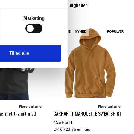
Vælg muligheder
eder
Marketing
NY FARVE
NYHED
POPULÆR
Tillad alle
Flere varianter
Flere varianter
gærmet t-shirt med
CARHARTT MARQUETTE SWEATSHIRT
Carhartt
DKK 723,75
m. moms