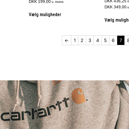
DKK 436,25
DKK 199,00
m
u. moms
DKK 349,00
u
Vælg muligheder
Vælg muligh
←
1
2
3
4
5
6
7