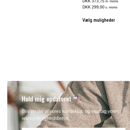
DKK 373,75
m. moms
DKK 299,00
u. moms
Vælg muligheder
Hold mig opdateret
Bliv en del af vores kundeklub og modtag vores
relevante nyhedsbreve.