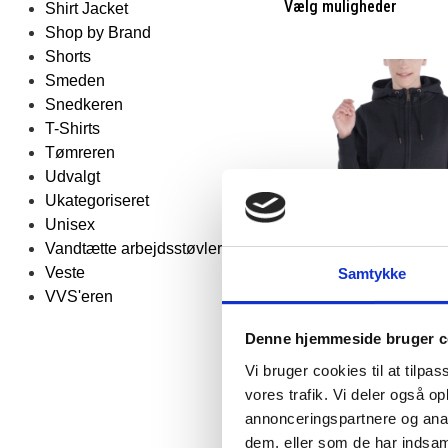
Vælg muligheder
Shirt Jacket
Shop by Brand
Shorts
Smeden
Snedkeren
T-Shirts
Tømreren
Udvalgt
Ukategoriseret
Unisex
Vandtætte arbejdsstøvler
Veste
Samtykke
VVS'eren
Fl
Denne hjemmeside bruger c
Carhartt clarksburg hætt
lynlås
Vi bruger cookies til at tilpas
vores trafik. Vi deler også 
Carhartt
annonceringspartnere og anal
DKK 723,75
m. moms
DKK 579,00
dem, eller som de har indsaml
u. moms