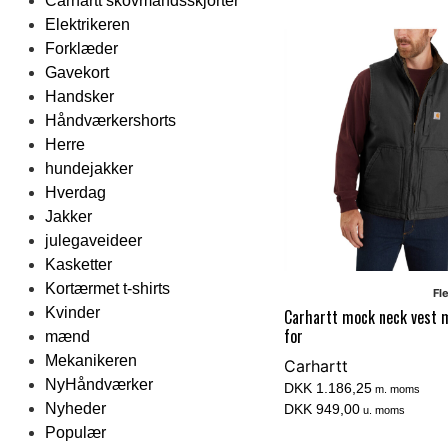
Carhartt skovmandsskjorter
Elektrikeren
Forklæder
Gavekort
Handsker
Håndværkershorts
Herre
hundejakker
Hverdag
Jakker
julegaveideer
Kasketter
Kortærmet t-shirts
Fl
Kvinder
Carhartt mock neck vest 
for
mænd
Mekanikeren
Carhartt
NyHåndværker
DKK 1.186,25
m. moms
Nyheder
DKK 949,00
u. moms
Populær