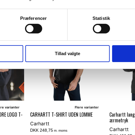
Vælg muligheder
Vælg muligh
Præferencer
Statistik
NYHED
POPULÆR
Tillad valgte
ere varianter
Flere varianter
RE LOGO T-
CARHARTT T-SHIRT UDEN LOMME
Carhartt lan
ærmetryk
Carhartt
Carhartt
DKK 248,75
m. moms