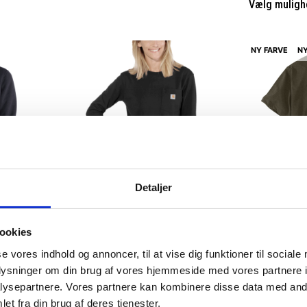
Vælg muligh
NY FARVE
N
Detaljer
ere varianter
Flere varianter
ookies
etrøje med
Carhartt langærmet t-shirt med
CARHARTT W
brystlomme
LOMME
se vores indhold og annoncer, til at vise dig funktioner til sociale
oplysninger om din brug af vores hjemmeside med vores partnere i
Carhartt
Carhartt
ysepartnere. Vores partnere kan kombinere disse data med andr
DKK 311,25
DKK 273,75
m. moms
m
DKK 249,00
DKK 219,00
et fra din brug af deres tjenester.
u. moms
u