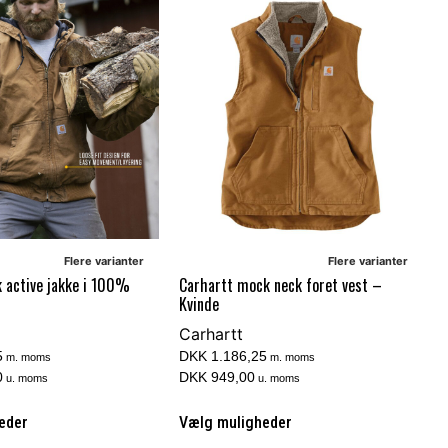
Flere varianter
Flere varianter
k active jakke i 100%
Carhartt mock neck foret vest –
Kvinde
Carhartt
5
DKK 1.186,25
m. moms
m. moms
0
DKK 949,00
u. moms
u. moms
eder
Vælg muligheder