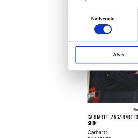
Vælg muligheder
Samtykkevalg
Nødvendig
NYHED
Afvis
Fl
CARHARTT LANGÆRMET CO
SHIRT
Carhartt