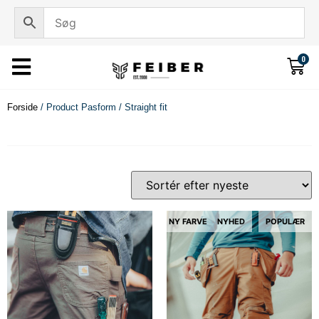
0
Forside
/ Product Pasform / Straight fit
NY FARVE
NYHED
POPULÆR