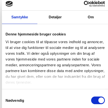
Flere varianter
Flere varianter
Samtykke
Detaljer
Om
Carhartt rigby straight fit
CARHARTT STRETCH DOUBLE
bukser
FRONT ARBEJDSBUKSER
Carhartt
Carhartt
Denne hjemmeside bruger cookies
DKK 873,75
DKK 873,75
m. moms
m. moms
Vi bruger cookies til at tilpasse vores indhold og annoncer,
DKK 699,00
DKK 699,00
u. moms
u. moms
til at vise dig funktioner til sociale medier og til at analysere
vores trafik. Vi deler også oplysninger om din brug af
Vælg muligheder
Vælg muligheder
vores hjemmeside med vores partnere inden for sociale
medier, annonceringspartnere og analysepartnere. Vores
partnere kan kombinere disse data med andre oplysninger,
du har givet dem, eller som de har indsamlet fra din brug af
deres tjenester.
Hold mig opdateret
Samtykkevalg
Nødvendig
Bliv en del af vores kundeklub og modtag vores