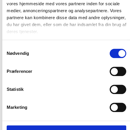
vores hjemmeside med vores partnere inden for sociale
medier, annonceringspartnere og analysepartnere. Vores
Flere varianter
partnere kan kombinere disse data med andre oplysninger,
CARHARTT ODESSA KASKET
du har givet dem, eller som de har indsamlet fra din brug af
deres tjenester.
Carhartt
DKK 311,25
m. moms
DKK 249,00
u. moms
Samtykkevalg
Nødvendig
Vælg muligheder
Præferencer
Statistik
Hold mig opdateret
Marketing
Bliv en del af vores kundeklub og modtag vores
relevante nyhedsbreve.