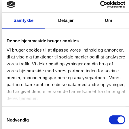
Flere varianter
Samtykke
Detaljer
Om
Carhartt detroit 6 S3
vandafvisende sikkerhedsstøvle
Carhartt
Denne hjemmeside bruger cookies
DKK 1.873,75
m. moms
Vi bruger cookies til at tilpasse vores indhold og annoncer,
DKK 1.499,00
u. moms
til at vise dig funktioner til sociale medier og til at analysere
vores trafik. Vi deler også oplysninger om din brug af
Vælg muligheder
vores hjemmeside med vores partnere inden for sociale
medier, annonceringspartnere og analysepartnere. Vores
partnere kan kombinere disse data med andre oplysninger,
du har givet dem, eller som de har indsamlet fra din brug af
deres tjenester.
Hold mig opdateret
Samtykkevalg
Nødvendig
Bliv en del af vores kundeklub og modtag vores