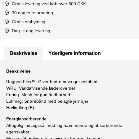
Gratis levering ved køb over 600 DKK
30 dages returnering
Gratis ombytning
Dag-til-dag levering
Beskrivelse
Yderligere information
Beskrivelse
Rugged Flex™: Giver bedre bevægelsesfrihed
WRU: Vandafvisende læderoverdel
Foring: Mesh for god åndbarhed
Lukning: Snørebånd med belagte jernøjer
Hælindlæg (E):
Energiabsorberende
Aftagelig indlægssål med lugthæmmende og absorberende
egenskaber
Mellemsål: Polyurethan-injiceret for øget komfort