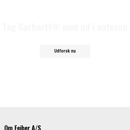
Tag Carhartt® med ud i naturen
Udforsk nu
Om Feiber A/S