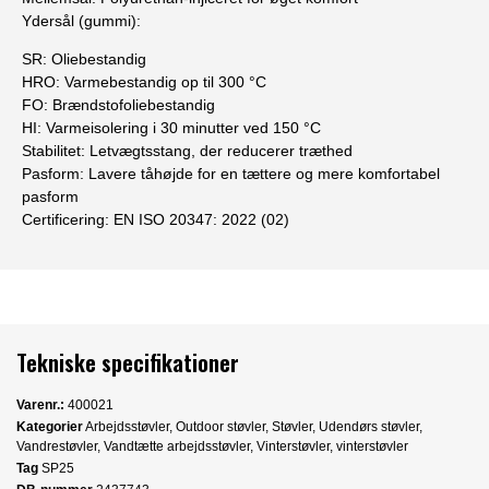
Ydersål (gummi):
SR: Oliebestandig
HRO: Varmebestandig op til 300 °C
FO: Brændstofoliebestandig
HI: Varmeisolering i 30 minutter ved 150 °C
Stabilitet: Letvægtsstang, der reducerer træthed
Pasform: Lavere tåhøjde for en tættere og mere komfortabel
pasform
Certificering: EN ISO 20347: 2022 (02)
Tekniske specifikationer
Varenr.:
400021
Kategorier
Arbejdsstøvler
,
Outdoor støvler
,
Støvler
,
Udendørs støvler
,
Vandrestøvler
,
Vandtætte arbejdsstøvler
,
Vinterstøvler
,
vinterstøvler
Tag
SP25