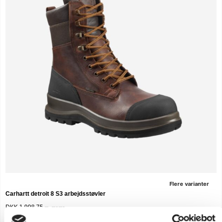
Flere varianter
Carhartt detroit 8 S3 arbejdsstøvler
DKK 1.998,75
m. moms
DKK 1.599,00
u. moms