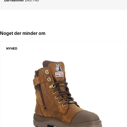
DB-nummer
2437743
Noget der minder om
NYHED