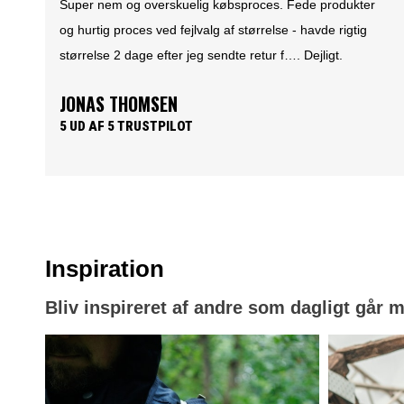
SÅDAN. Første køb perfekt. Lynhurtig levering og en
super vare. Dette er ikke sidste gang at jeg handler ved
feiber.dk
SØREN LUND
5 UD AF 5 TRUSTPILOT
Inspiration
Bliv inspireret af andre som dagligt går 