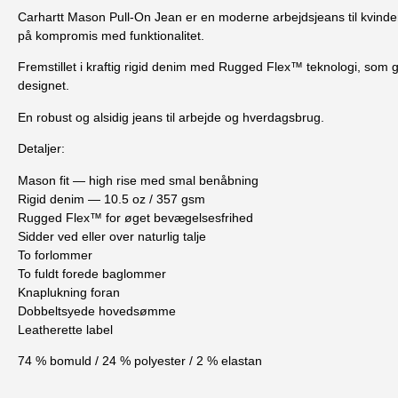
Carhartt Mason Pull-On Jean er en moderne arbejdsjeans til kvinder 
på kompromis med funktionalitet.
Fremstillet i kraftig rigid denim med Rugged Flex™ teknologi, som 
designet.
En robust og alsidig jeans til arbejde og hverdagsbrug.
Detaljer:
Mason fit — high rise med smal benåbning
Rigid denim — 10.5 oz / 357 gsm
Rugged Flex™ for øget bevægelsesfrihed
Sidder ved eller over naturlig talje
To forlommer
To fuldt forede baglommer
Knaplukning foran
Dobbeltsyede hovedsømme
Leatherette label
74 % bomuld / 24 % polyester / 2 % elastan