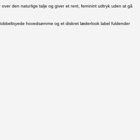
ver den naturlige talje og giver et rent, feminint udtryk uden at gå
, dobbeltsyede hovedsømme og et diskret læderlook label fuldender