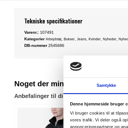
Tekniske specifikationer
Varenr.:
107491
Kategorier
,
,
,
,
,
Arbejdstøj
Bukser
Jeans
Kvinder
Nyheder
Nyhe
DB-nummer
2545686
Noget der minder om
Samtykke
Anbefalinger til dig
Denne hjemmeside bruger c
Vi bruger cookies til at tilpas
vores trafik. Vi deler også 
annonceringspartnere og anal