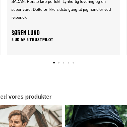
Det er en fornøjelse at handle med fieber. En nem
overskuelig og brugervenlig website. Hvor produkterne
lever op til produkt beskrivelsen. Samt nemt overskuelige
priser og hurtig levering......What's not to like.
PER HOLLÆNDER
5 UD AF 5 TRUSTPILOT
med vores produkter