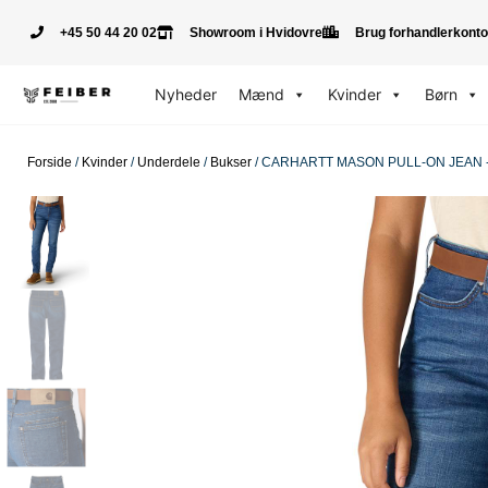
+45 50 44 20 02
Showroom i Hvidovre
Brug forhandlerkonto
Nyheder
Mænd
Kvinder
Børn
Forside
/
Kvinder
/
Underdele
/
Bukser
/ CARHARTT MASON PULL-ON JEAN -