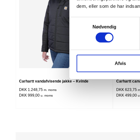
dem, eller som de har indsaml
Samtykkevalg
Nødvendig
Afvis
Flere varianter
Carhartt vandafvisende jakke – Kvinde
Carhartt can
DKK 1.248,75
DKK 623,75
m. moms
m
DKK 999,00
DKK 499,00
u. moms
u